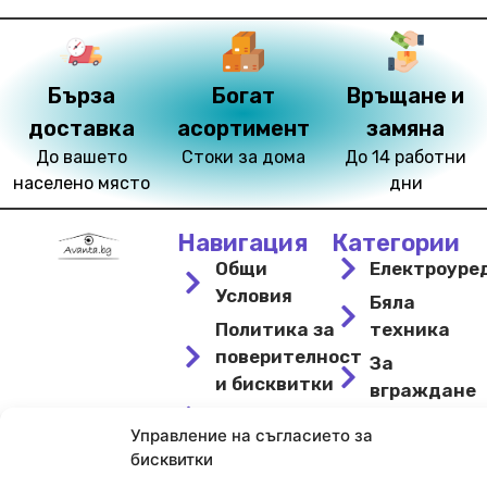
Бърза
Богат
Връщане и
доставка
асортимент
замяна
До вашето
Стоки за дома
До 14 работни
населено място
дни
Навигация
Категории
Общи
Електроуре
Условия
Бяла
Политика за
техника
поверителност
За
и бисквитки
вграждане
Контакти
Свободнос
Управление на съгласието за
Връщане
Охлаждане
бисквитки
на
и