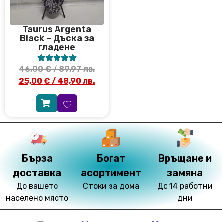
Taurus Argenta
Black – Дъска за
гладене





46,00
€
/ 89,97 лв.
25,00
€
/ 48,90 лв.
Бърза
Богат
Връщане и
доставка
асортимент
замяна
До вашето
Стоки за дома
До 14 работни
населено място
дни