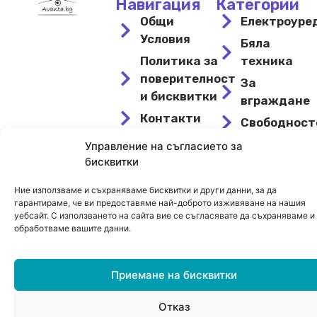
Навигация
Категории
Общи
Електроуре
Условия
Бяла
Политика за
техника
поверителност
За
и бисквитки
вграждане
Контакти
Свободнос
Връщане
Охлаждане
Управление на съгласието за
на
бисквитки
и
продукти
отопление
Ние използваме и съхраняваме бисквитки и други данни, за да
Магазин
Намалени
гарантираме, че ви предоставяме най-доброто изживяване на нашия
уебсайт. С използването на сайта вие се съгласявате да съхраняваме и
обработваме вашите данни.
© 2024 Avanta – Сайт от
Kirov Invest Group
Приемане на бисквитки
Отказ