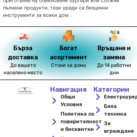
приготвяне на обикновени бургери или сложни
пълнени продукти, тези уреди са безценни
инструменти за всеки дом .
Бърза
Богат
Връщане и
доставка
асортимент
замяна
До вашето
Стоки за дома
До 14 работни
населено място
дни
Навигация
Категории
Общи
Електроуре
Условия
Бяла
Политика за
техника
поверителност
За
и бисквитки
вграждане