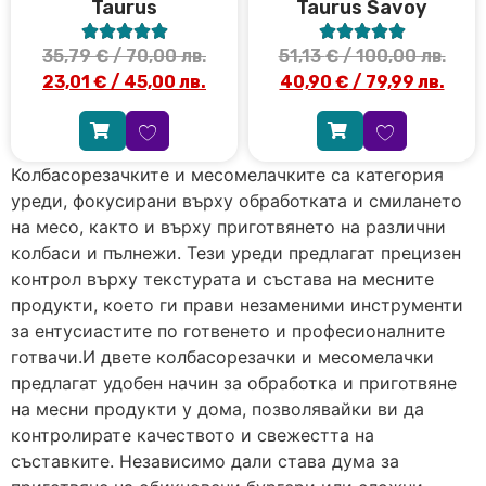
Taurus
Taurus Savoy










35,79
€
/ 70,00 лв.
51,13
€
/ 100,00 лв.
23,01
€
/ 45,00 лв.
40,90
€
/ 79,99 лв.
Колбасорезачките и месомелачките са категория
уреди, фокусирани върху обработката и смилането
на месо, както и върху приготвянето на различни
колбаси и пълнежи. Тези уреди предлагат прецизен
контрол върху текстурата и състава на месните
продукти, което ги прави незаменими инструменти
за ентусиастите по готвенето и професионалните
готвачи.И двете колбасорезачки и месомелачки
предлагат удобен начин за обработка и приготвяне
на месни продукти у дома, позволявайки ви да
контролирате качеството и свежестта на
съставките. Независимо дали става дума за