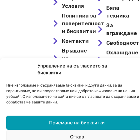
Условия
Бяла
Политика за
техника
поверителност
За
и бисквитки
вграждане
Контакти
Свободнос
Връщане
Охлаждане
на
и
Управление на съгласието за
продукти
отопление
бисквитки
Магазин
Намалени
Ние използваме и съхраняваме бисквитки и други данни, за да
гарантираме, че ви предоставяме най-доброто изживяване на нашия
уебсайт. С използването на сайта вие се съгласявате да съхраняваме и
© 2024 Avanta – Сайт от
Kirov Invest Group
обработваме вашите данни.
Приемане на бисквитки
Отказ