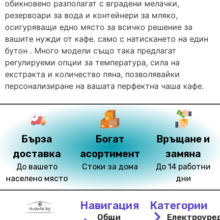
обикновено разполагат с вградени мелачки,
резервоари за вода и контейнери за мляко,
осигуряващи едно място за всичко решение за
вашите нужди от кафе. само с натискането на един
бутон . Много модели също така предлагат
регулируеми опции за температура, сила на
екстракта и количество пяна, позволявайки
персонализиране на вашата перфектна чаша кафе.
Бърза
Богат
Връщане и
доставка
асортимент
замяна
До вашето
Стоки за дома
До 14 работни
населено място
дни
Навигация
Категории
Общи
Електроуре