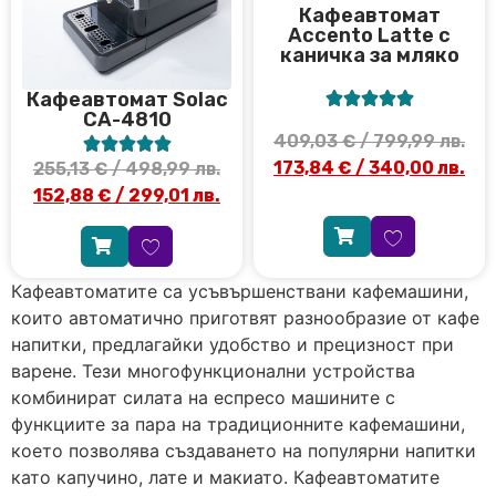
Кафеавтомат
Accento Latte с
каничка за мляко
Кафeавтомат Solac





CA-4810
409,03
€
/ 799,99 лв.





173,84
€
/ 340,00 лв.
255,13
€
/ 498,99 лв.
152,88
€
/ 299,01 лв.
Кафеавтоматите са усъвършенствани кафемашини,
които автоматично приготвят разнообразие от кафе
напитки, предлагайки удобство и прецизност при
варене. Тези многофункционални устройства
комбинират силата на еспресо машините с
функциите за пара на традиционните кафемашини,
което позволява създаването на популярни напитки
като капучино, лате и макиато. Кафеавтоматите