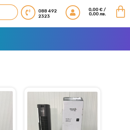
0,00
€
/
088 492
0,00 лв.
2323