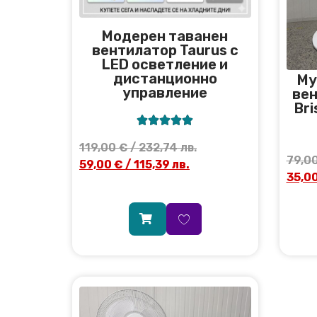
Модерен таванен
вентилатор Taurus с
LED осветление и
дистанционно
Му
управление
вен
Bri





119,00
€
/ 232,74 лв.
79,0
59,00
€
/ 115,39 лв.
35,0