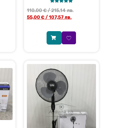





110,00
€
/ 215,14 лв.
55,00
€
/ 107,57 лв.