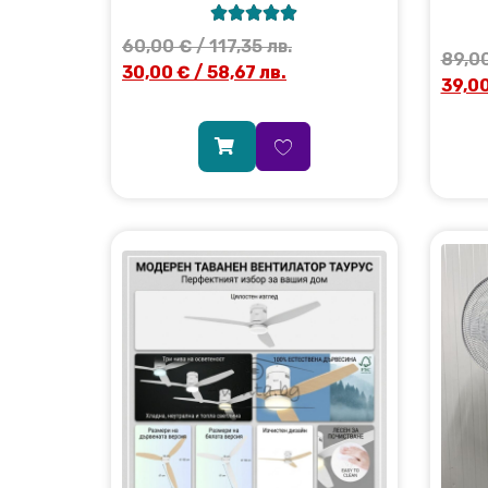





60,00
€
/ 117,35 лв.
89,0
30,00
€
/ 58,67 лв.
39,0