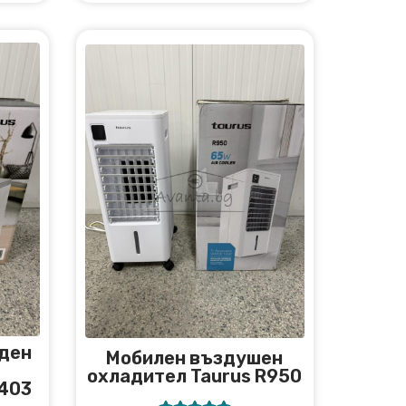
ден
Мобилен въздушен
охладител Taurus R950
R403