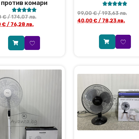
против комари










99,00
€
/ 193,63 лв.
0
€
/ 174,07 лв.
40,00
€
/ 78,23 лв.
0
€
/ 76,28 лв.