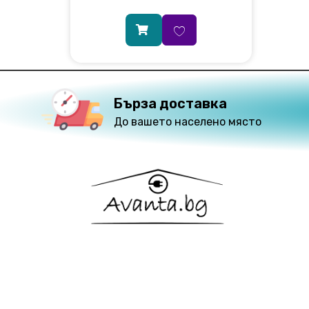
Бърза доставка
До вашето населено място