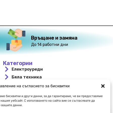
Връщане и замяна
До 14 работни дни
Категории
Електроуреди
Бяла техника
За вграждане
авление на съгласието за бисквитки
Свободностоящи
ме бисквитки и други данни, за да гарантираме, че ви предоставяме
Охлаждане и отопление
нашия уебсайт. С използването на сайта вие се съгласявате да
 вашите данни.
Намалени