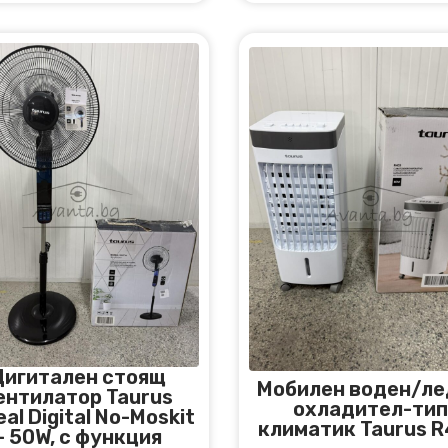
Дигитален стоящ
Мобилен воден/ле
ентилатор Taurus
охладител-тип
al Digital No-Moskit
климатик Taurus 
– 50W, с функция