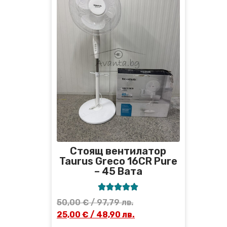
Стоящ вентилатор
Taurus Greco 16CR Pure
– 45 Вата





50,00
€
/ 97,79 лв.
25,00
€
/ 48,90 лв.