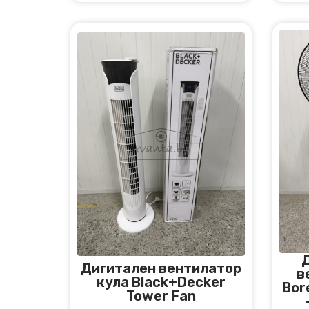
Дигитален вентилатор
в
кула Black+Decker
Bore
Tower Fan