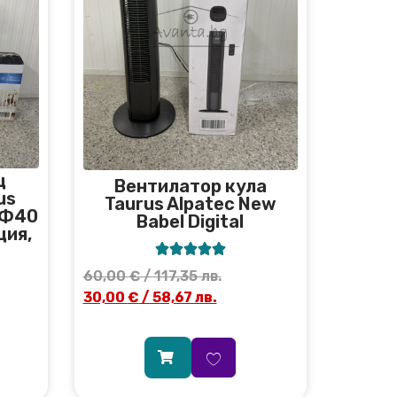
щ
Вентилатор кула
us
Taurus Alpatec New
, Ф40
Babel Digital
ция,





60,00
€
/ 117,35 лв.
30,00
€
/ 58,67 лв.