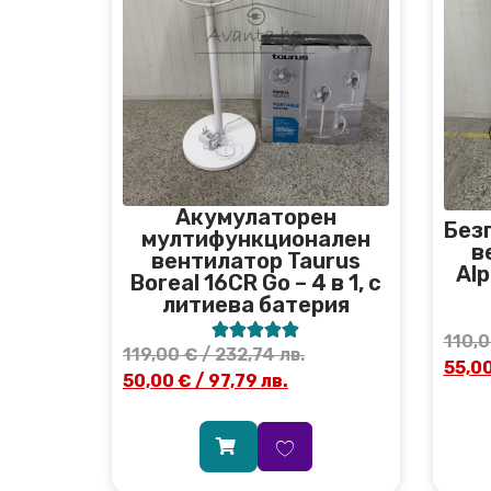
Акумулаторен
Без
мултифункционален
в
вентилатор Taurus
Alp
Boreal 16CR Go – 4 в 1, с
литиева батерия





110,
119,00
€
/ 232,74 лв.
55,0
50,00
€
/ 97,79 лв.