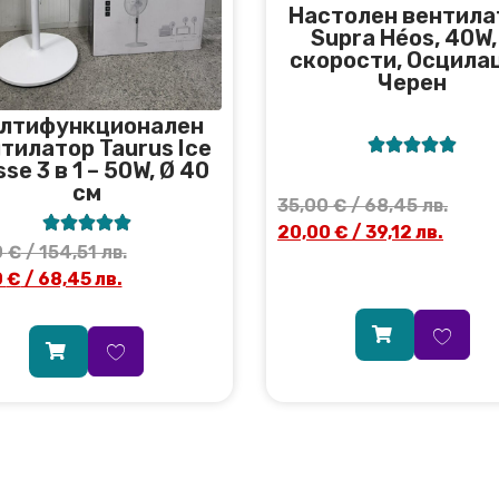
Настолен вентила
Supra Héos, 40W,
скорости, Осцилац
Черен
лтифункционален





тилатор Taurus Ice
sse 3 в 1 – 50W, Ø 40
см
35,00
€
/ 68,45 лв.





20,00
€
/ 39,12 лв.
0
€
/ 154,51 лв.
0
€
/ 68,45 лв.