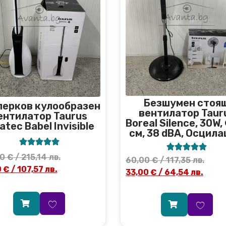
Безшумен стоя
перков кулообразен
вентилатор Taur
ентилатор Taurus
Boreal Silence, 30W
atec Babel Invisible
см, 38 dBA, Осцила










00
€
/ 215,14 лв.
60,00
€
/ 117,35 лв.
0
€
/ 107,57 лв.
33,00
€
/ 64,54 лв.