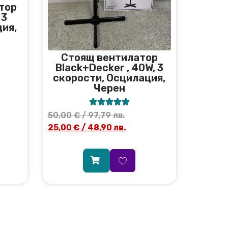
тор
 3
ия,
Стоящ вентилатор
Black+Decker , 40W, 3
скорости, Осцилация,
Черен





50,00
€
/ 97,79 лв.
25,00
€
/ 48,90 лв.