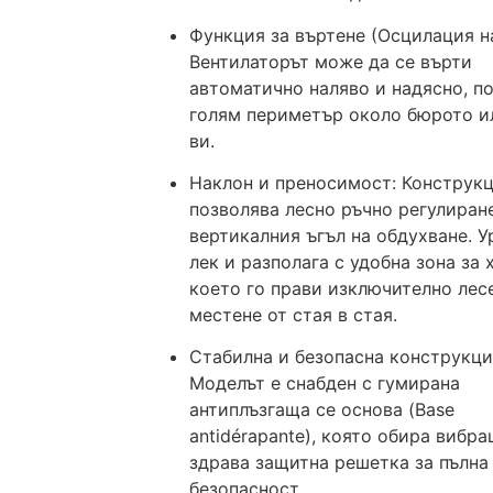
Функция за въртене (Осцилация на
Вентилаторът може да се върти
автоматично наляво и надясно, п
голям периметър около бюрото и
ви.
Наклон и преносимост: Конструк
позволява лесно ръчно регулиран
вертикалния ъгъл на обдухване. У
лек и разполага с удобна зона за 
което го прави изключително лес
местене от стая в стая.
Стабилна и безопасна конструкци
Моделът е снабден с гумирана
антиплъзгаща се основа (Base
antidérapante), която обира вибра
здрава защитна решетка за пълна
безопасност.