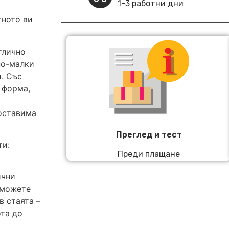
1-3 работни дни
тното ви
тлично
по-малки
и. Със
 форма,
оставима
Преглед и тест
ти:
Преди плащане
ични
 можете
в стаята –
ота до