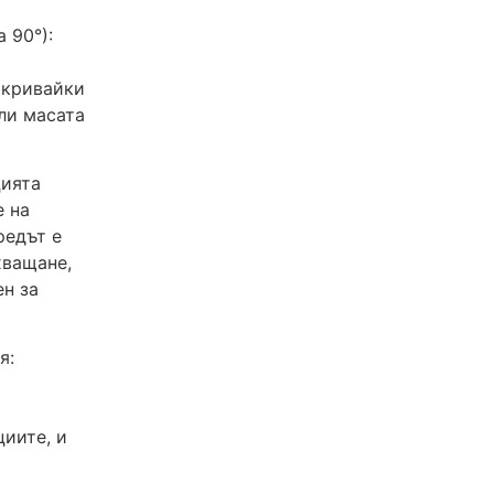
 90°):
окривайки
ли масата
цията
е на
редът е
хващане,
ен за
я:
циите, и