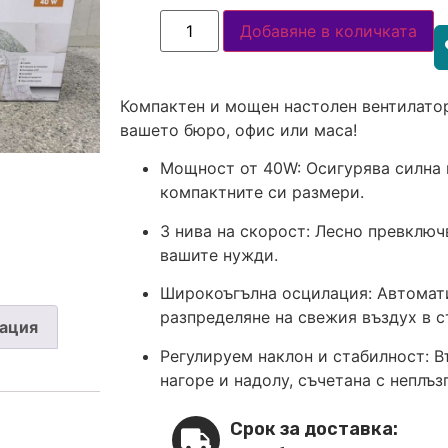
Добавяне в количката
Компактен и мощен настолен вентилатор
вашето бюро, офис или маса!
Мощност от 40W: Осигурява силна 
компактните си размери.
3 нива на скорост: Лесно превключ
вашите нужди.
Широкоъгълна осцилация: Автомати
разпределяне на свежия въздух в с
ация
Регулируем наклон и стабилност: В
нагоре и надолу, съчетана с неплъ
Срок за доставка: