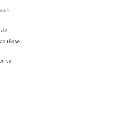
ично
: Да
се (Base
ен за