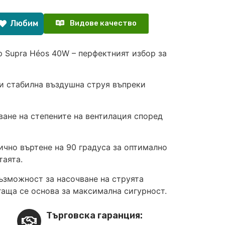
Любим
Видове качество
 Supra Héos 40W – перфектният избор за
и стабилна въздушна струя въпреки
ване на степените на вентилация според
чно въртене на 90 градуса за оптимално
таята.
ъзможност за насочване на струята
згаща се основа за максимална сигурност.
Търговска гаранция: