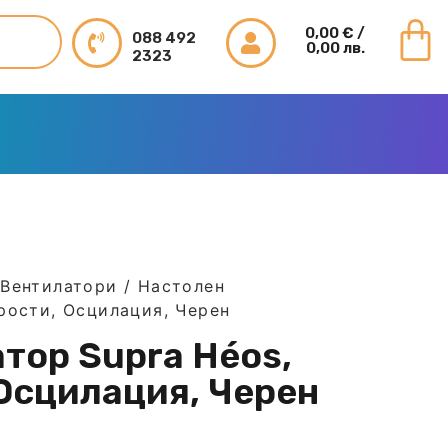
0,00
€
/
088 492
0,00 лв.
2323
/
Вентилатори
/ Настолен
орости, Осцилация, Черен
тор Supra Héos,
 Осцилация, Черен