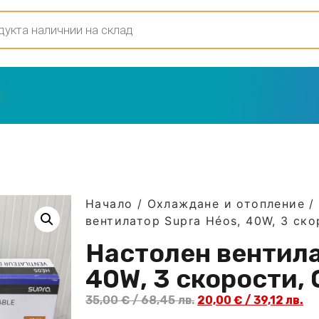
Начало
/
Охлаждане и отопление
вентилатор Supra Héos, 40W, 3 ск
Настолен вентила
40W, 3 скорости,
35,00
€
/ 68,45 лв.
20,00
€
/ 39,12 лв.