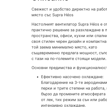
Свежест и удобство директно на рабо
място със Supra Héos
Настолният вентилатор Supra Héos е о
практично решение за разхлаждане в 
пространства, офиси, кухни или спалн
своя стилен черен дизайн и компактна
той заема минимално място, като
същевременно предлага мощност, съп
с тази на по-големите стоящи модели.
Основни предимства и функционалнос
Ефективно насочено охлаждане:
Благодарение на 3-те аеродинам
перки и трите степени на работа,
бързо да промените атмосферата 
от лек, тих режим за сън или раб
интензивно охлаждане.