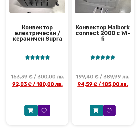
Конвектор
Конвектор Malbork
електрически /
connect 2000 с Wi-
керамичен Supra
fi










153,39
€
/ 300,00 лв.
199,40
€
/ 389,99 лв.
92,03
€
/ 180,00 лв.
94,59
€
/ 185,00 лв.