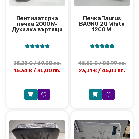
Вентилаторна
Печка Taurus
печка 2000W-
BAGNO 2Q White
Духалка въртяща
1200 W










35,28
€
/ 69,00 лв.
45,50
€
/ 88,99 лв.
15,34
€
/ 30,00 лв.
23,01
€
/ 45,00 лв.