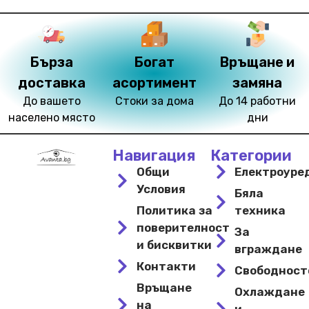
Бърза
Богат
Връщане и
доставка
асортимент
замяна
До вашето
Стоки за дома
До 14 работни
населено място
дни
Навигация
Категории
Общи
Електроуре
Условия
Бяла
Политика за
техника
поверителност
За
и бисквитки
вграждане
Контакти
Свободнос
Връщане
Охлаждане
на
и