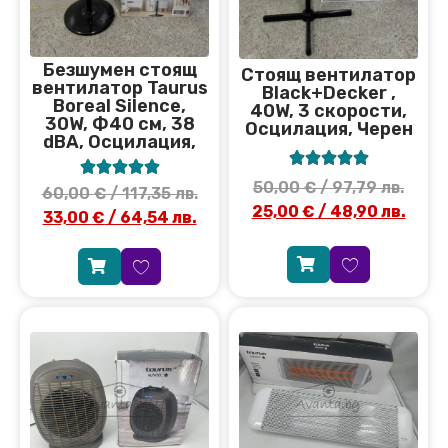
Безшумен стоящ
Стоящ вентилатор
вентилатор Taurus
Black+Decker ,
Boreal Silence,
40W, 3 скорости,
30W, Ф40 см, 38
Осцилация, Черен
dBA, Осцилация,










50,00
€
/ 97,79 лв.
60,00
€
/ 117,35 лв.
25,00
€
/ 48,90 лв.
33,00
€
/ 64,54 лв.