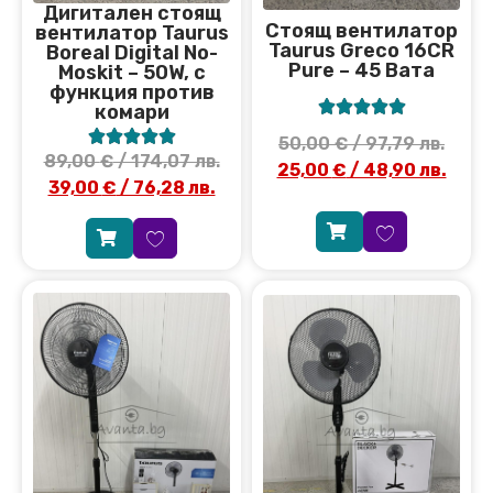
Дигитален стоящ
Стоящ вентилатор
вентилатор Taurus
Taurus Greco 16CR
Boreal Digital No-
Pure – 45 Вата
Moskit – 50W, с
функция против





комари





50,00
€
/ 97,79 лв.
89,00
€
/ 174,07 лв.
25,00
€
/ 48,90 лв.
39,00
€
/ 76,28 лв.