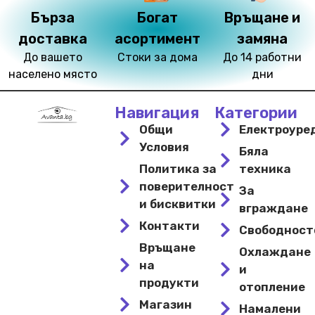
Бърза
Богат
Връщане и
доставка
асортимент
замяна
До вашето
Стоки за дома
До 14 работни
населено място
дни
Навигация
Категории
Общи
Електроуре
Условия
Бяла
Политика за
техника
поверителност
За
и бисквитки
вграждане
Контакти
Свободнос
Връщане
Охлаждане
на
и
продукти
отопление
Магазин
Намалени