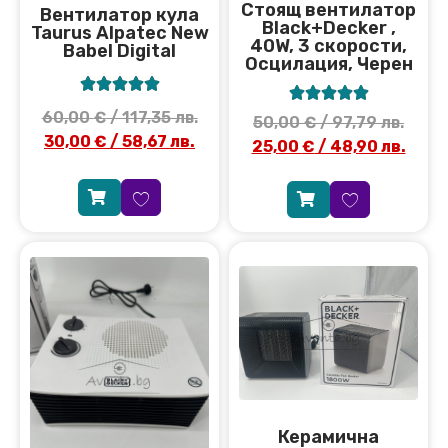
Стоящ вентилатор
Вентилатор кула
Black+Decker ,
Taurus Alpatec New
40W, 3 скорости,
Babel Digital
Осцилация, Черен










60,00
€
/ 117,35 лв.
50,00
€
/ 97,79 лв.
30,00
€
/ 58,67 лв.
25,00
€
/ 48,90 лв.
Керамична