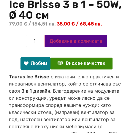
Ice Brisse 3 в 1 – 50W,
Ø 40 см
79,00
€
/ 154,51 лв.
35,00
€
/ 68,45 лв.
Добавяне в количката
Любим
Видове качество
Taurus Ice Brisse
е изключително практичен и
иновативен вентилатор, който се отличава със
своя
3 в 1 дизайн
. Благодарение на модулната
си конструкция, уредът може лесно да се
трансформира според вашите нужди: като
класически стоящ (изправен) вентилатор за
под, настолен вентилатор или вентилатор за
поставяне върху ниски мебели/маси (с