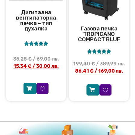
Дигитална
вентилаторна
печка – тип
духалка
Газова печка
TROPICANO
COMPACT BLUE










35,28
€
/ 69,00 лв.
199,40
€
/ 389,99 лв.
15,34
€
/ 30,00 лв.
86,41
€
/ 169,00 лв.