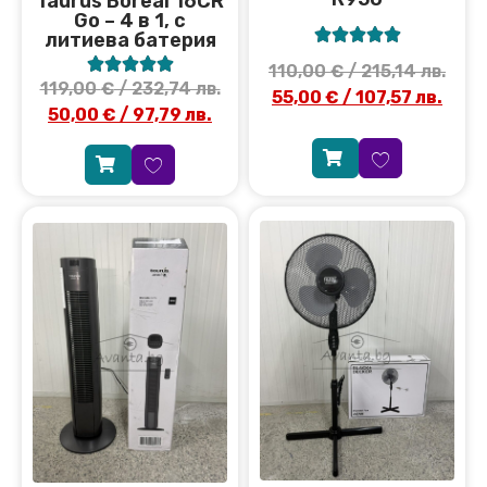
Taurus Boreal 16CR
Go – 4 в 1, с





литиева батерия





110,00
€
/ 215,14 лв.
119,00
€
/ 232,74 лв.
55,00
€
/ 107,57 лв.
50,00
€
/ 97,79 лв.