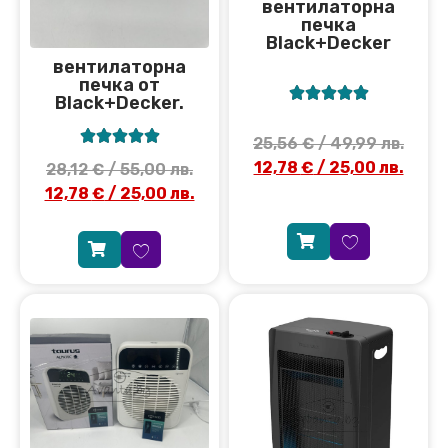
вентилаторна
печка
Black+Decker
вентилаторна
печка от





Black+Decker.





25,56
€
/ 49,99 лв.
12,78
€
/ 25,00 лв.
28,12
€
/ 55,00 лв.
12,78
€
/ 25,00 лв.