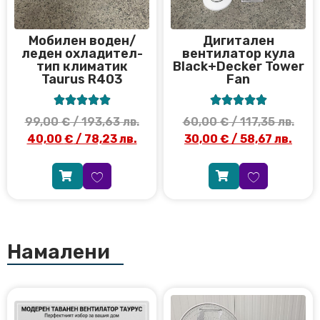
Мобилен воден/
Дигитален
леден охладител-
вентилатор кула
тип климатик
Black+Decker Tower
Taurus R403
Fan










99,00
€
/ 193,63 лв.
60,00
€
/ 117,35 лв.
40,00
€
/ 78,23 лв.
30,00
€
/ 58,67 лв.
Намалени