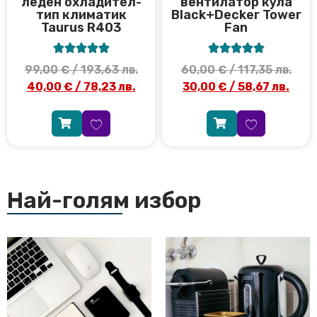
леден охладител-
вентилатор кула
тип климатик
Black+Decker Tower
Taurus R403
Fan










99,00
€
/ 193,63 лв.
60,00
€
/ 117,35 лв.
40,00
€
/ 78,23 лв.
30,00
€
/ 58,67 лв.
Най-голям избор