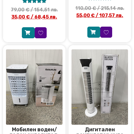





110,00
€
/ 215,14 лв.
79,00
€
/ 154,51 лв.
55,00
€
/ 107,57 лв.
35,00
€
/ 68,45 лв.
Мобилен воден/
Дигитален