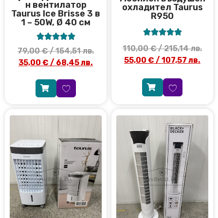
н вентилатор
охладител Taurus
Taurus Ice Brisse 3 в
R950
1 – 50W, Ø 40 см










110,00
€
/ 215,14 лв.
79,00
€
/ 154,51 лв.
55,00
€
/ 107,57 лв.
35,00
€
/ 68,45 лв.