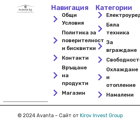
Навигация
Категории
Общи
Електроуре
Условия
Бяла
Политика за
техника
поверителност
За
и бисквитки
вграждане
Контакти
Свободнос
Връщане
Охлаждане
на
и
продукти
отопление
Магазин
Намалени
© 2024 Avanta – Сайт от
Kirov Invest Group