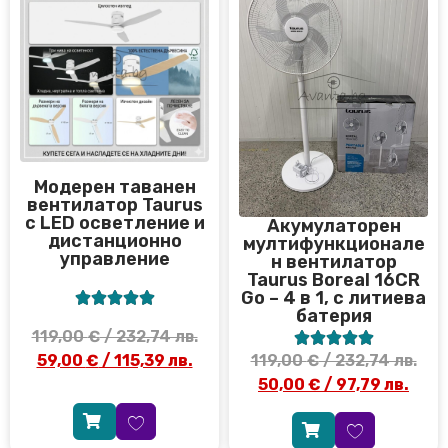
Модерен таванен
вентилатор Taurus
с LED осветление и
Акумулаторен
дистанционно
мултифункционале
управление
н вентилатор
Taurus Boreal 16CR
Go – 4 в 1, с литиева





батерия
119,00
€
/ 232,74 лв.





59,00
€
/ 115,39 лв.
119,00
€
/ 232,74 лв.
50,00
€
/ 97,79 лв.