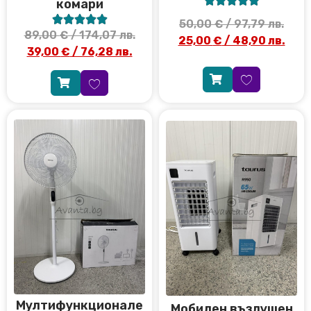
комари





50,00
€
/ 97,79 лв.
89,00
€
/ 174,07 лв.
25,00
€
/ 48,90 лв.
39,00
€
/ 76,28 лв.
Мултифункционале
Мобилен въздушен