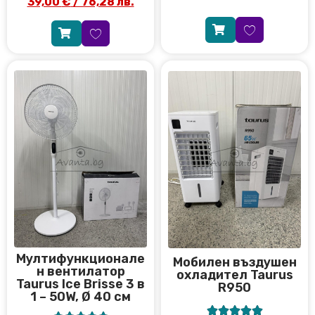
39,00
€
/ 76,28 лв.
Мултифункционале
Мобилен въздушен
н вентилатор
охладител Taurus
Taurus Ice Brisse 3 в
R950
1 – 50W, Ø 40 см




