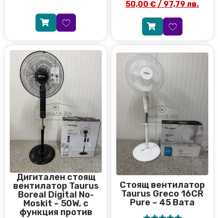
50,00
€
/ 97,79 лв.
Дигитален стоящ
Стоящ вентилатор
вентилатор Taurus
Taurus Greco 16CR
Boreal Digital No-
Pure – 45 Вата
Moskit – 50W, с
функция против




