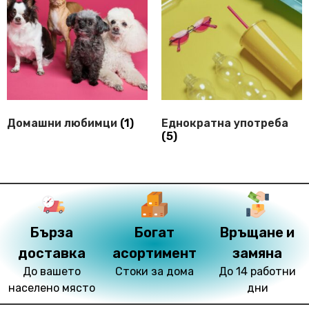
Домашни любимци
(1)
Еднократна употреба
(5)
Бърза
Богат
Връщане и
доставка
асортимент
замяна
До вашето
Стоки за дома
До 14 работни
населено място
дни