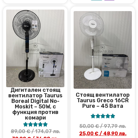
Дигитален стоящ
Стоящ вентилатор
вентилатор Taurus
Taurus Greco 16CR
Boreal Digital No-
Pure – 45 Вата
Moskit – 50W, с
функция против





комари





50,00
€
/ 97,79 лв.
89,00
€
/ 174,07 лв.
25,00
€
/ 48,90 лв.