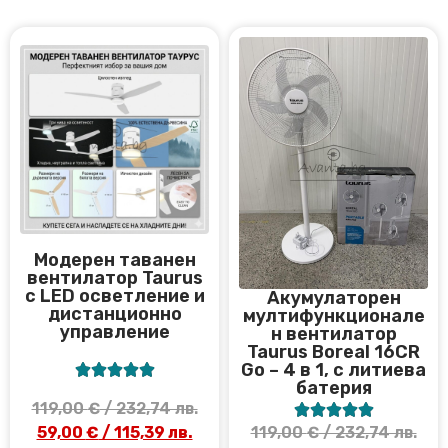
Модерен таванен
вентилатор Taurus
с LED осветление и
Акумулаторен
дистанционно
мултифункционале
управление
н вентилатор
Taurus Boreal 16CR
Go – 4 в 1, с литиева





батерия
119,00
€
/ 232,74 лв.





59,00
€
/ 115,39 лв.
119,00
€
/ 232,74 лв.