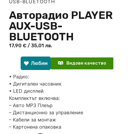
USB-BLUETOOTH
Авторадио PLAYER
AUX-USB-
BLUETOOTH
17,90
€
/ 35,01 лв.
Любим
Видове качество
• Радио:
• Дигитален часовник
• LED дисплей
Комплектът включва:
– Авто MP3 Плеър
– Дистанционно за управление
– Кабели за монтаж
– Картонена опаковка