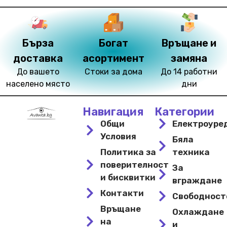
Бърза
Богат
Връщане и
доставка
асортимент
замяна
До вашето
Стоки за дома
До 14 работни
населено място
дни
Навигация
Категории
Общи
Електроуре
Условия
Бяла
Политика за
техника
поверителност
За
и бисквитки
вграждане
Контакти
Свободнос
Връщане
Охлаждане
на
и