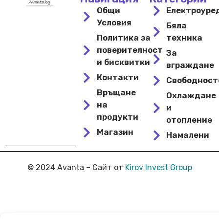
Общи
Електроуре
Условия
Бяла
Политика за
техника
поверителност
За
и бисквитки
вграждане
Контакти
Свободнос
Връщане
Охлаждане
на
и
продукти
отопление
Магазин
Намалени
© 2024 Avanta – Сайт от
Kirov Invest Group