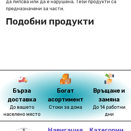
да липсва или да е нарушена. Тези продукти са
предназначени за части.
Подобни продукти
Бърза
Богат
Връщане и
доставка
асортимент
замяна
До вашето
Стоки за дома
До 14 работни
населено място
дни
Навигация
Категории