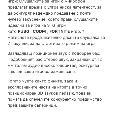
игри: Слушалките за игри с микрофон
предлагат връзка с ултра ниска латентност, за
да осигурят надеждно предаване с почти
нулево закъснение, което прави слушалките
идеални за игра на STG игри
като
PUBG
,
CODM
,
FORTNITE
и др. *
Натиснете продължително дясната слушалка за
2 секунди, за да стартирате режим на игра.
Завладяващ позиционен звук с подобрен бас:
Подобреният бас стерео звук, захранван от 12
мм голям аудио високоговорител, осигурява
завладяващо игрово изживяване.
Когато чуете както фините, така и
експлозивните части на играта в точно
позициониран 3D звуков пейзаж, това ви
помага да спечелите конкурентно предимство
пред вашите съперници.