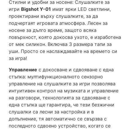
Стилни и удобни за носене: Слушалките за
игри
Bigshot Y-01
имат ярки LED светлини,
проектирани върху слушалките, за да
подчертаят игровата атмосфера. Лесен за
носене за дълго време, защото всяка
повърхност, която докосва ухото, е изработена
от мек силикон. Включва 3 размера тапи за
уши. Просто се наслаждавайте на времето си
за игра!
Управление
с докосване и сдвояване с една
стъпка: мултифункционалното сензорно
управление на слушалките за игри позволява
интуитивен контрол на музиката и управление
на разговори, технологията за сдвояване с
една стъпка ще гарантира, че тези безжични
слушалки са лесни за настройка и в
допълнение, тя автоматично се свързва с
последното сдвоено устройство, когато се