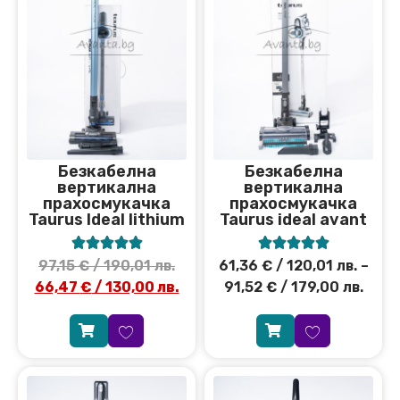
Безкабелна
Безкабелна
вертикална
вертикална
прахосмукачка
прахосмукачка
Taurus Ideal lithium
Taurus ideal avant










97,15
€
/ 190,01 лв.
61,36
€
/ 120,01 лв.
–
66,47
€
/ 130,00 лв.
91,52
€
/ 179,00 лв.