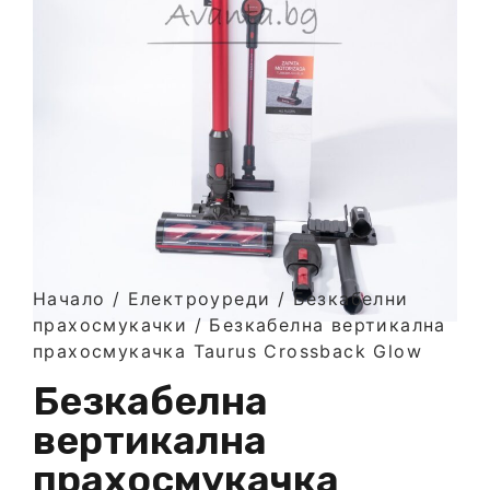
Начало
/
Електроуреди
/
Безкабелни
прахосмукачки
/ Безкабелна вертикална
прахосмукачка Taurus Crossback Glow
Безкабелна
вертикална
прахосмукачка