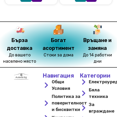
Бърза
Богат
Връщане и
доставка
асортимент
замяна
До вашето
Стоки за дома
До 14 работни
населено място
дни
Навигация
Категории
Общи
Електроуре
Условия
Бяла
Политика за
техника
поверителност
За
и бисквитки
вграждане