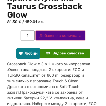
Taurus Crossback
Glow
81,30
€
/ 159,01 лв.
Добавяне в количката
Любим
Видове качество
Crossback Glow е 3 в 1, много универсаленa
.Освен това предлага 2 скорости: ECO и
TURBO.Капацитет от 600 ml резервоар и
хигиенично изпразване Touch & Clean.
Дръжката е ергономична с Soft-Touch
захват.Прахосмукачката се захранва от
литиеви батерии 22,2 V, компактна, лека и
издръжлива. Изберете между 2 скорости, ECO