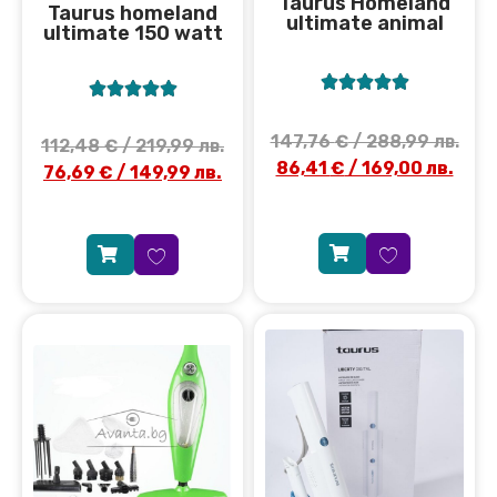
Taurus Homeland
Taurus homeland
ultimate animal
ultimate 150 watt










147,76
€
/ 288,99 лв.
112,48
€
/ 219,99 лв.
86,41
€
/ 169,00 лв.
76,69
€
/ 149,99 лв.