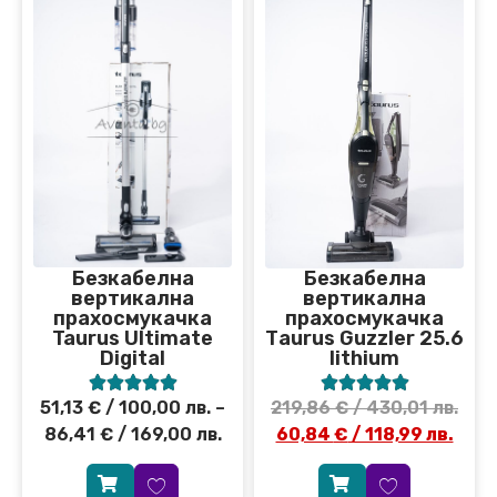
Безкабелна
Безкабелна
вертикална
вертикална
прахосмукачка
прахосмукачка
Taurus Ultimate
Тaurus Guzzler 25.6
Digital
lithium










51,13
€
/ 100,00 лв.
–
219,86
€
/ 430,01 лв.
86,41
€
/ 169,00 лв.
60,84
€
/ 118,99 лв.