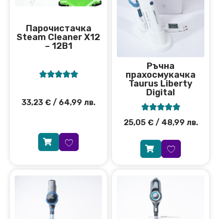
Парочистачка
Steam Cleaner X12
– 12В1
Ръчна
прахосмукачка





Taurus Liberty
Digital
33,23
€
/ 64,99 лв.





25,05
€
/ 48,99 лв.