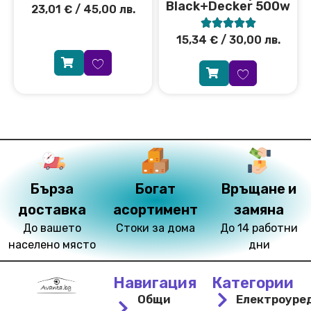
Black+Decker 500w
23,01
€
/ 45,00 лв.





15,34
€
/ 30,00 лв.
Бърза
Богат
Връщане и
доставка
асортимент
замяна
До вашето
Стоки за дома
До 14 работни
населено място
дни
Навигация
Категории
Общи
Електроуре