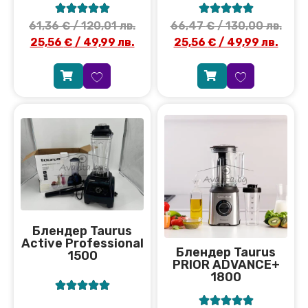










61,36
€
/ 120,01 лв.
66,47
€
/ 130,00 лв.
25,56
€
/ 49,99 лв.
25,56
€
/ 49,99 лв.
Блендер Taurus
Active Professional
Блендер Taurus
1500
PRIOR ADVANCE+
1800









