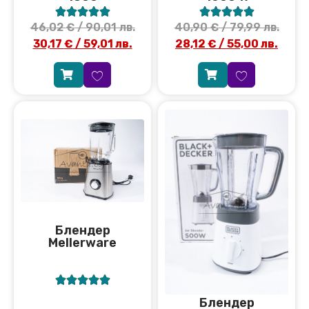










46,02
€
/ 90,01 лв.
40,90
€
/ 79,99 лв.
30,17
€
/ 59,01 лв.
28,12
€
/ 55,00 лв.
Блендер
Mellerware





Блендер