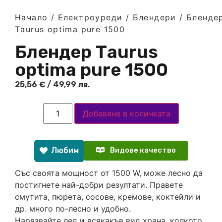
Начало
/
Електроуреди
/
Блендери
/ Бленде
Тaurus optima pure 1500
Блендер Тaurus
optima pure 1500
25,56
€
/ 49,99 лв.
Добавяне в количката
Любим
Видове качество
Със своята мощност от 1500 W, може лесно да
постигнете най-добри резултати. Правете
смутита, пюрета, сосове, кремове, коктейли и
др. много по-лесно и удобно.
Нарязвайте лед и всякакъв вид храна, колкото