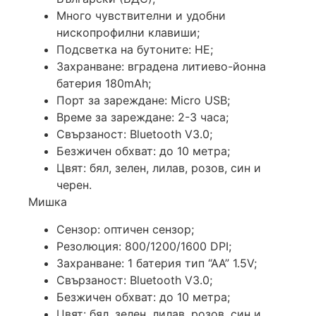
Много чувствителни и удобни
нископрофилни клавиши;
Подсветка на бутоните: НЕ;
Захранване: вградена литиево-йонна
батерия 180mAh;
Порт за зареждане: Micro USB;
Време за зареждане: 2-3 часа;
Свързаност: Bluetooth V3.0;
Безжичен обхват: до 10 метра;
Цвят: бял, зелен, лилав, розов, син и
черен.
Мишка
Сензор: оптичен сензор;
Резолюция: 800/1200/1600 DPI;
Захранване: 1 батерия тип “АА” 1.5V;
Свързаност: Bluetooth V3.0;
Безжичен обхват: до 10 метра;
Цвят: бял, зелен, лилав, розов, син и