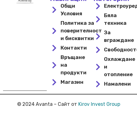
Общи
Електроуре
Условия
Бяла
Политика за
техника
поверителност
За
и бисквитки
вграждане
Контакти
Свободнос
Връщане
Охлаждане
на
и
продукти
отопление
Магазин
Намалени
© 2024 Avanta – Сайт от
Kirov Invest Group