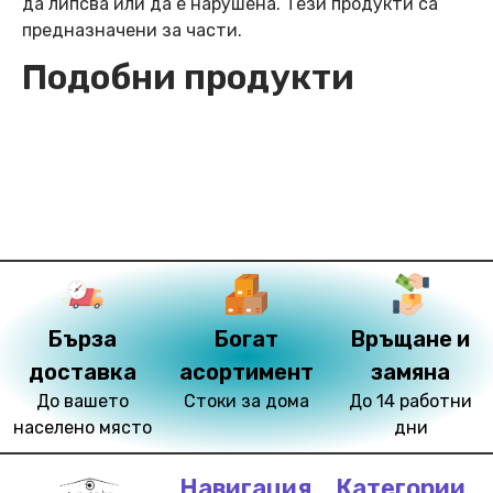
да липсва или да е нарушена. Тези продукти са
предназначени за части.
Подобни продукти
Бърза
Богат
Връщане и
доставка
асортимент
замяна
До вашето
Стоки за дома
До 14 работни
населено място
дни
Навигация
Категории