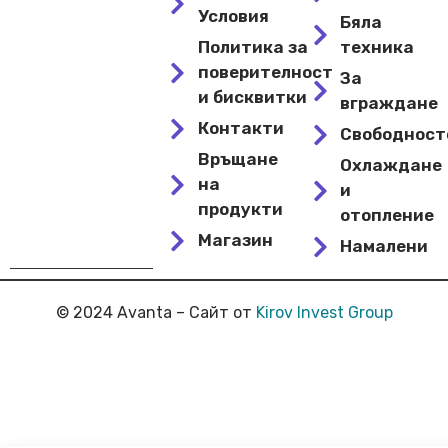
Условия
Бяла
Политика за
техника
поверителност
За
и бисквитки
вграждане
Контакти
Свободнос
Връщане
Охлаждане
на
и
продукти
отопление
Магазин
Намалени
© 2024 Avanta – Сайт от
Kirov Invest Group