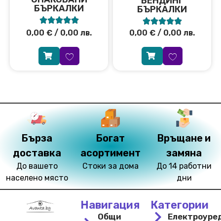
ВЕНДИНГ
БЪРКАЛКИ
БЪРКАЛКИ










0,00
€
/ 0,00 лв.
0,00
€
/ 0,00 лв.
Бърза
Богат
Връщане и
доставка
асортимент
замяна
До вашето
Стоки за дома
До 14 работни
населено място
дни
Навигация
Категории
Общи
Електроуре