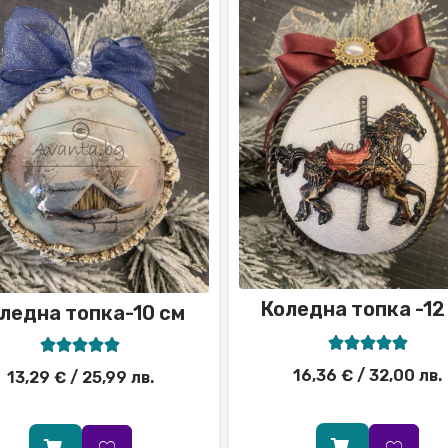
Коледна топка -12
ледна топка-10 см










16,36
€
/ 32,00 лв.
13,29
€
/ 25,99 лв.