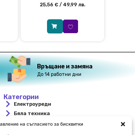
25,56
€
/ 49,99 лв.
Връщане и замяна
До 14 работни дни
Категории
Електроуреди
Бяла техника
За вграждане
авление на съгласието за бисквитки
Свободностоящи