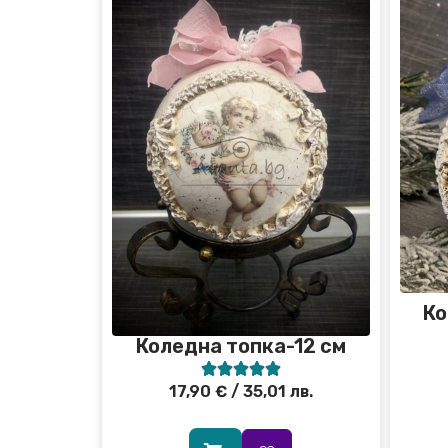
Ко
Коледна топка-12 см





17,90
€
/ 35,01 лв.