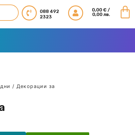
0,00
€
/
088 492
0,00 лв.
2323
едни
/
Декорации за
а