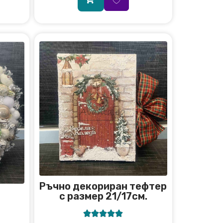
Ръчно декориран тефтер
с размер 21/17см.




