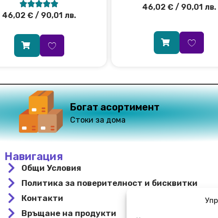





46,02
€
/ 90,01 лв.
46,02
€
/ 90,01 лв.
Богат асортимент
Стоки за дома
Навигация
Общи Условия
Политика за поверителност и бисквитки
Контакти
Упр
Връщане на продукти