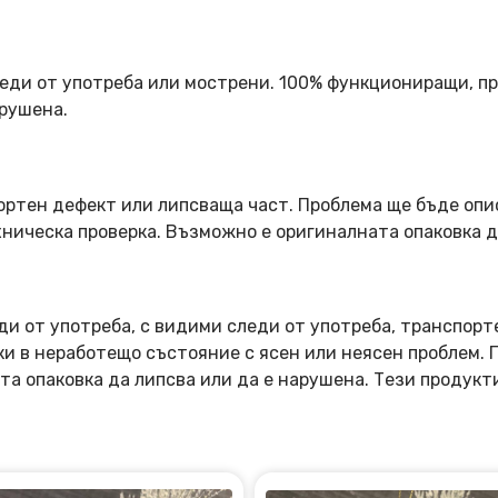
еди от употреба или мострени. 100% функциониращи, пр
арушена.
ортен дефект или липсваща част. Проблема ще бъде опи
ническа проверка. Възможно е оригиналната опаковка д
ди от употреба, с видими следи от употреба, транспорт
оки в неработещо състояние с ясен или неясен проблем.
та опаковка да липсва или да е нарушена. Тези продукт