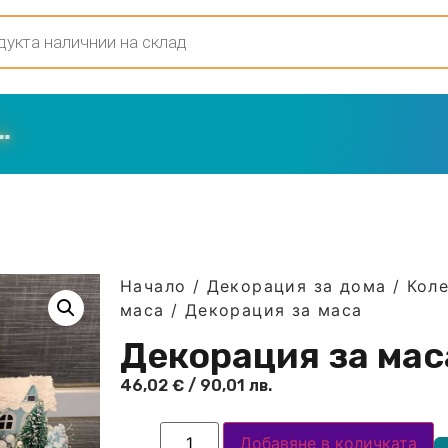
Начало
/
Декорация за дома
/
Кол
маса
/ Декорация за маса
Декорация за мас
46,02
€
/ 90,01 лв.
Добавяне в количката