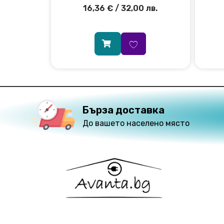
16,36
€
/ 32,00 лв.
Бърза доставка
До вашето населено място