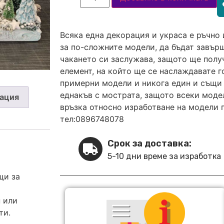
Всяка една декорация и украса е ръчно 
за по-сложните модели, да бъдат завърш
чакането си заслужава, защото ще полу
елемент, на който ще се наслаждавате 
примерни модели и никога един и същи 
еднакъв с мострата, защото всеки модел
ация
връзка относно изработване на модели 
тел:0896748078
Срок за доставка:
5-10 дни време за изработка
щи за
 или
ти.