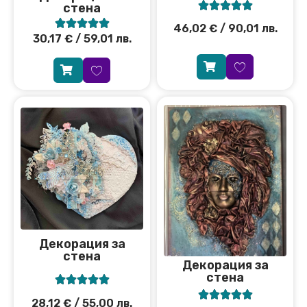





стена





46,02
€
/ 90,01 лв.
30,17
€
/ 59,01 лв.
Декорация за
стена
Декорация за
стена










28,12
€
/ 55,00 лв.