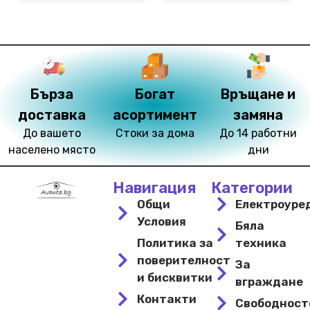
Бърза
Богат
Връщане и
доставка
асортимент
замяна
До вашето
Стоки за дома
До 14 работни
населено място
дни
Навигация
Категории
Общи
Електроуре
Условия
Бяла
Политика за
техника
поверителност
За
и бисквитки
вграждане
Контакти
Свободнос