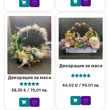
Декорация за маса





Декорация за маса





46,02
€
/ 90,01 лв.
38,35
€
/ 75,01 лв.