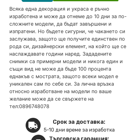
Всяка една декорация и украса е ръчно
изработена и може да отнеме до 10 дни за по-
сложните модели, да бъдат завършени и
изпратени. Но бъдете сигурни, че чакането си
заслужава, защото ще получите единствен по
рода си, дизайнерски елемент, на който ще се
наслаждавате години наред. Зададените
снимки са примерни модели и никога един и
същи вид не може да бъде 100 процента
еднакъв с мострата, защото всеки модел е
уникален сам по себе си. За лична връзка
относно изработване на модели по ваше
желание може да се свържете на
тел:0896748078
Срок за доставка:
5-10 дни време за изработка
Търговска гаранция: