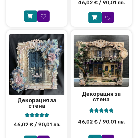
46,02
€
/ 90,01 лв.
Декорация за
стена
Декорация за
стена










46,02
€
/ 90,01 лв.
46,02
€
/ 90,01 лв.