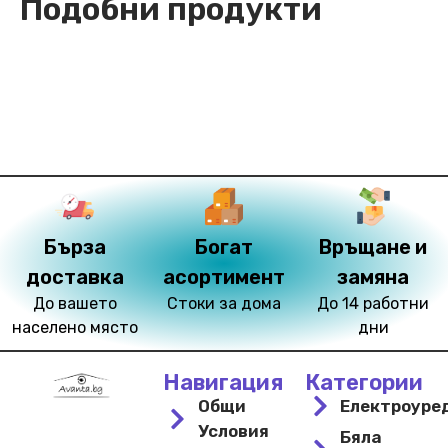
Подобни продукти
Бърза
Богат
Връщане и
доставка
асортимент
замяна
До вашето
Стоки за дома
До 14 работни
населено място
дни
Навигация
Категории
Общи
Електроуре
Условия
Бяла