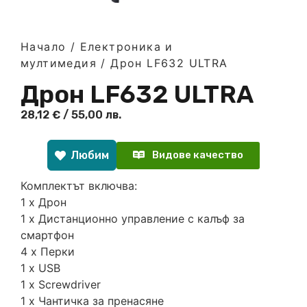
Начало
/
Електроника и
мултимедия
/ Дрон LF632 ULTRA
Дрон LF632 ULTRA
28,12
€
/ 55,00 лв.
Любим
Видове качество
Комплектът включва:
1 x Дрон
1 x Дистанционно управление с калъф за
смартфон
4 x Перки
1 x USB
1 x Screwdriver
1 x Чантичка за пренасяне