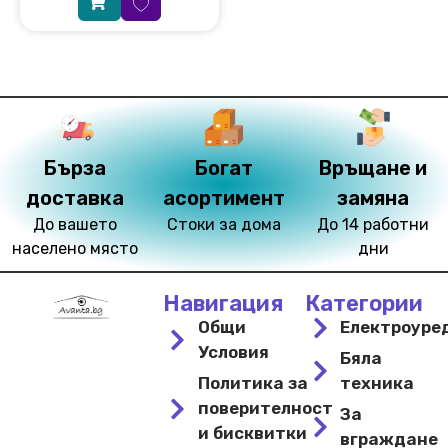
Бърза
Богат
Връщане и
доставка
асортимент
замяна
До вашето
Стоки за дома
До 14 работни
населено място
дни
Навигация
Категории
Общи
Електроуре
Условия
Бяла
Политика за
техника
поверителност
За
и бисквитки
вграждане