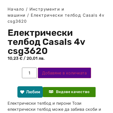
Начало
/
Инструменти и
машини
/ Електрически телбод Casals 4v
csg3620
Електрически
телбод Casals 4v
csg3620
10,23
€
/ 20,01 лв.
Добавяне в количката
Любим
Видове качество
Електрически телбод и пирони Този
електрически телбод може да забива скоби и