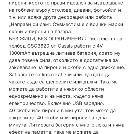
пирони, което го прави идеален за извършване
на гоблени върху столове, дивани, фотьойли и
т.н. или всяка друга декорация или работа
„Направи си сам“. Съвместим е с всички марки
скоби и пирони на пазара.
БЕЗ ЖИЦИ, БЕЗ ОГРАНИЧЕНИЯ: Пистолетът за
телбод CSG3620 от Casals работи с 4V
1300mAh вътрешна литиева батерия, което му
дава повече сила, отколкото е достатъчна за
заковаване на пирони и скоби с едно движение.
Забравете за lios с кабели или нуждата да
чакате къде са щепселите или дълги. Така че
можете да работите в няколко области
едновременно и на места, където няма
електричество. Включено USB зарядно.
40 скоби или пирони в минута: той може да
закрепи до 40 скоби или пирони за една
минута. Литиевата батерия е много лека и няма
ефект на паметта, така че можете да