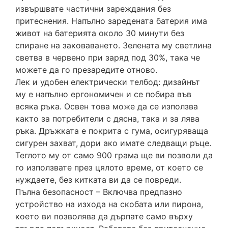
извършвате частични зареждания без
притеснения. Напълно заредената батерия има
живот на батерията около 30 минути без
спиране на заковаването. Зелената му светлина
светва в червено при заряд под 30%, така че
можете да го презаредите отново.
Лек и удобен електрически телбод: дизайнът
му е напълно ергономичен и се побира във
всяка ръка. Освен това може да се използва
както за потребители с дясна, така и за лява
ръка. Дръжката е покрита с гума, осигуряваща
сигурен захват, дори ако имате следващи ръце.
Теглото му от само 900 грама ще ви позволи да
го използвате през цялото време, от което се
нуждаете, без китката ви да се повреди.
Пълна безопасност – Включва предпазно
устройство на изхода на скобата или пирона,
което ви позволява да дърпате само върху