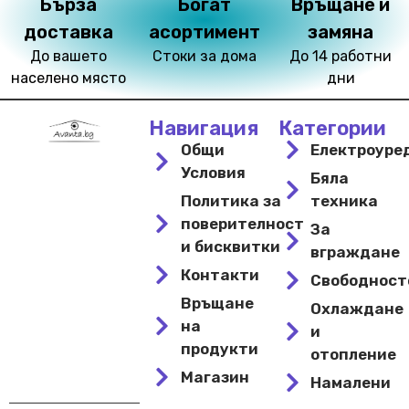
Бърза
Богат
Връщане и
доставка
асортимент
замяна
До вашето
Стоки за дома
До 14 работни
населено място
дни
Навигация
Категории
Общи
Електроуре
Условия
Бяла
Политика за
техника
поверителност
За
и бисквитки
вграждане
Контакти
Свободнос
Връщане
Охлаждане
на
и
продукти
отопление
Магазин
Намалени