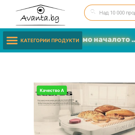
иските цени са само началото …
КАТЕГОРИИ ПРОДУКТИ
Качество А