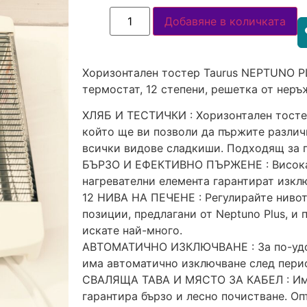
Добавяне в количката
Хоризонтален тостер Taurus NEPTUNO PL
термостат, 12 степени, решетка от нер
ХЛЯБ И ТЕСТИЧКИ : Хоризонтален тостер
който ще ви позволи да пържите различ
всички видове сладкиши. Подходящ за п
БЪРЗО И ЕФЕКТИВНО ПЪРЖЕНЕ : Високат
нагревателни елемента гарантират изкл
12 НИВА НА ПЕЧЕНЕ : Регулирайте нивот
позиции, предлагани от Neptuno Plus, и 
искате най-много.
АВТОМАТИЧНО ИЗКЛЮЧВАНЕ : За по-удоб
има автоматично изключване след перио
СВАЛЯЩА ТАВА И МЯСТО ЗА КАБЕЛ : Има
гарантира бързо и лесно почистване. О