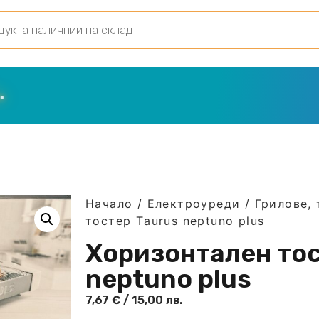
Начало
/
Електроуреди
/
Грилове, 
тостер Тaurus neptuno plus
Хоризонтален тос
neptuno plus
7,67
€
/ 15,00 лв.