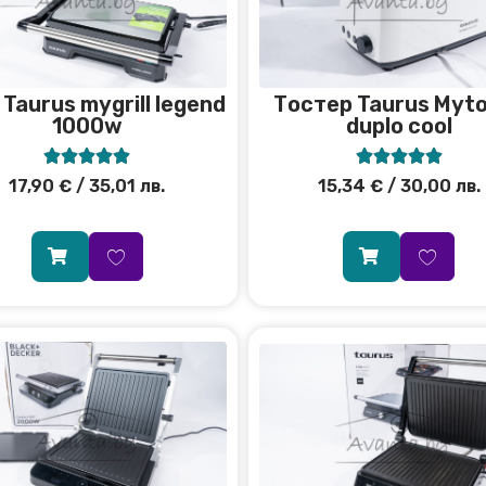
 Taurus mygrill legend
Тостер Taurus Myt
1000w
duplo cool










17,90
€
/ 35,01 лв.
15,34
€
/ 30,00 лв.