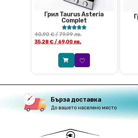
Грил Taurus Asteria
Г
Complet





40,90
€
/ 79,99 лв.
35,28
€
/ 69,00 лв.
Бърза доставка
До вашето населено място