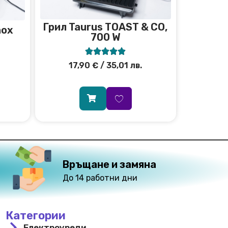
Грил Taurus TOAST & CO,
nox
700 W





17,90
€
/ 35,01 лв.
Връщане и замяна
До 14 работни дни
Категории
Електроуреди