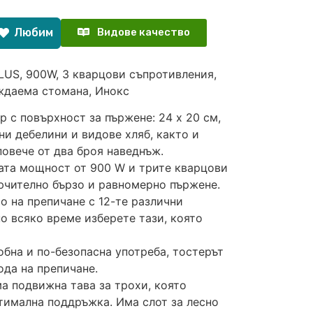
Любим
Видове качество
US, 900W, 3 кварцови съпротивления,
ъждаема стомана, Инокс
 с повърхност за пържене: 24 х 20 см,
ни дебелини и видове хляб, както и
овече от два броя наведнъж.
а мощност от 900 W и трите кварцови
ючително бързо и равномерно пържене.
о на препичане с 12-те различни
по всяко време изберете тази, която
на и по-безопасна употреба, тостерът
да на препичане.
 подвижна тава за трохи, която
птимална поддръжка. Има слот за лесно