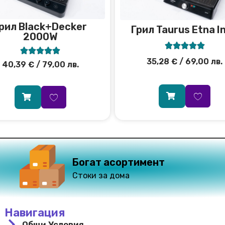
рил Black+Decker
Грил Taurus Etna I
2000W










35,28
€
/ 69,00 лв.
40,39
€
/ 79,00 лв.
Богат асортимент
Стоки за дома
Навигация
Общи Условия