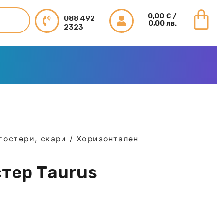
0,00
€
/
088 492
0,00 лв.
2323
тостери, скари
/ Хоризонтален
тер Тaurus