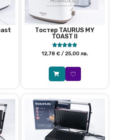
oast
Тостер TAURUS MY
TOAST II





12,78
€
/ 25,00 лв.