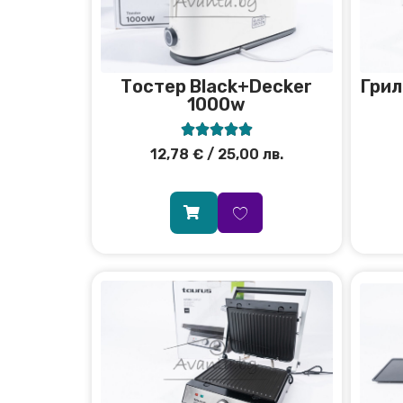
Тостер Black+Decker
Грил
1000w





12,78
€
/ 25,00 лв.