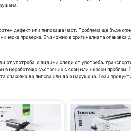
арушена.
ортен дефект или липсваща част. Проблема ще бъде опи
ническа проверка. Възможно е оригиналната опаковка д
ди от употреба, с видими следи от употреба, транспорт
оки в неработещо състояние с ясен или неясен проблем.
та опаковка да липсва или да е нарушена. Тези продукт