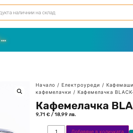
Начало
/
Електроуреди
/
Кафемаши
кафемелачки
/ Кафемелачка BLAC
Кафемелачка BL
9,71
€
/ 18,99 лв.
Добавяне в количката