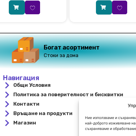
Богат асортимент
Стоки за дома
Навигация
Общи Условия
Политика за поверителност и бисквитки
Контакти
Упр
Връщане на продукти
Ние използваме и съхранява
Магазин
най-доброто изживяване на 
съхраняваме и обработваме