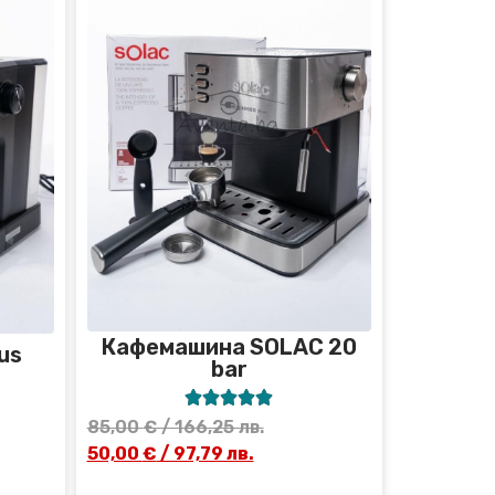
Кафемашина SOLAC 20
us
bar





85,00
€
/ 166,25 лв.
50,00
€
/ 97,79 лв.