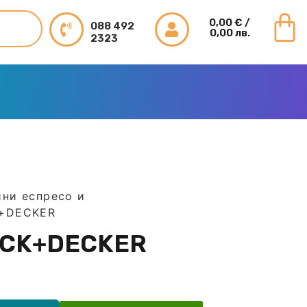
0,00
€
/
088 492
0,00 лв.
2323
ни еспресо и
K+DECKER
ACK+DECKER