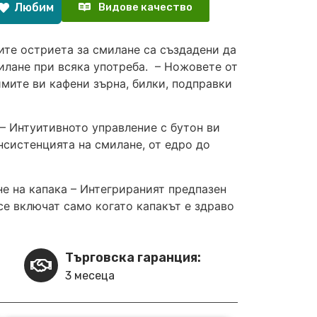
Любим
Видове качество
те остриета за смилане са създадени да
лане при всяка употреба. – Ножовете от
ите ви кафени зърна, билки, подправки
 – Интуитивното управление с бутон ви
нсистенцията на смилане, от едро до
не на капака – Интегрираният предпазен
се включат само когато капакът е здраво
Търговска гаранция:
3 месеца