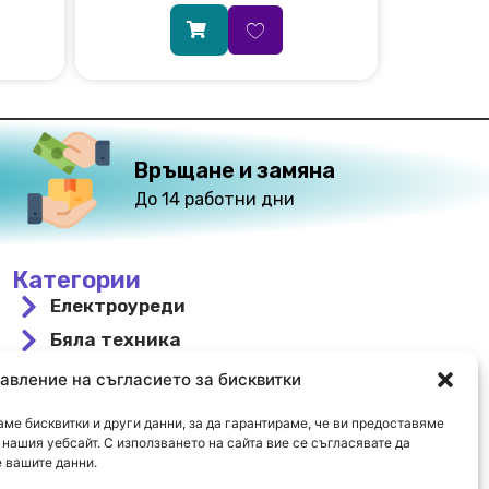
Връщане и замяна
До 14 работни дни
Категории
Електроуреди
Бяла техника
За вграждане
авление на съгласието за бисквитки
Свободностоящи
ме бисквитки и други данни, за да гарантираме, че ви предоставяме
Охлаждане и отопление
нашия уебсайт. С използването на сайта вие се съгласявате да
 вашите данни.
Намалени