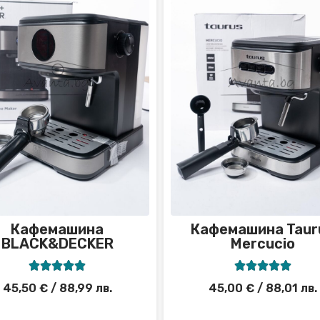
Кафемашина
Кафемашина Taur
BLACK&DECKER
Mercucio










45,50
€
/ 88,99 лв.
45,00
€
/ 88,01 лв.