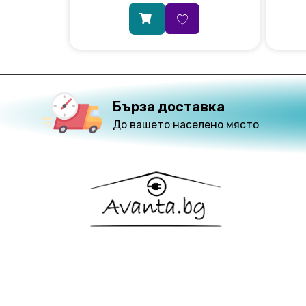
Бърза доставка
До вашето населено място