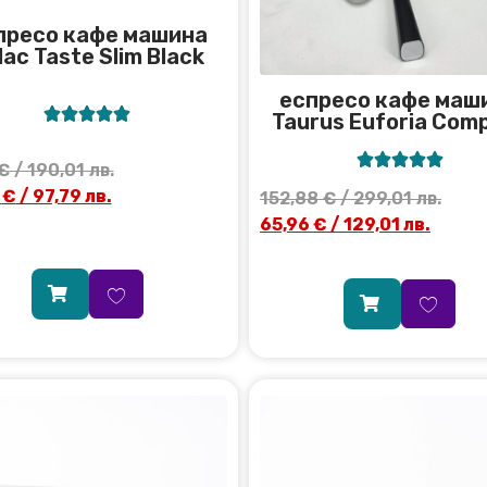
пресо кафе машина
lac Taste Slim Black
еспресо кафе маш





Taurus Euforia Com





€
/ 190,01 лв.
0
€
/ 97,79 лв.
152,88
€
/ 299,01 лв.
65,96
€
/ 129,01 лв.