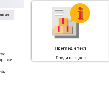
ация
Преглед и тест
ус.
Преди плащане
правки,
на.