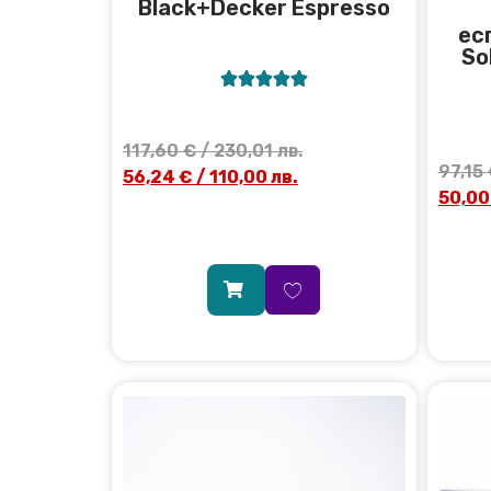
Black+Decker Espresso
ес
So





117,60
€
/ 230,01 лв.
97,15
56,24
€
/ 110,00 лв.
50,0