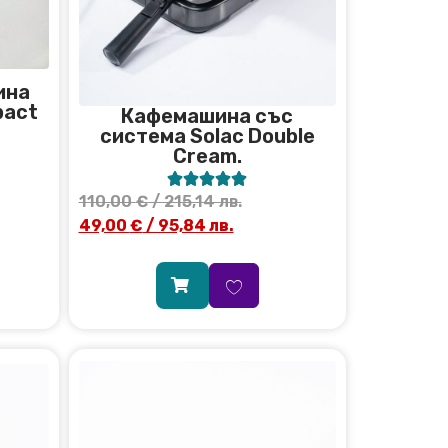
ина
pact
Кафемашина със
система Solac Double
Cream.





110,00
€
/ 215,14 лв.
49,00
€
/ 95,84 лв.