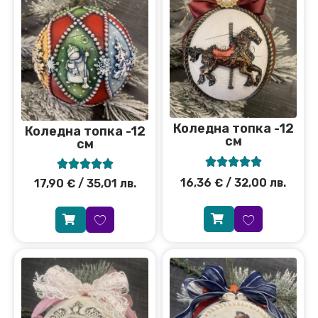
Коледна топка -12
Коледна топка -12
см
см










16,36
€
/ 32,00 лв.
17,90
€
/ 35,01 лв.