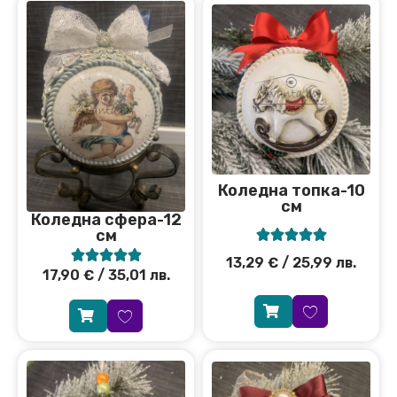
Коледна топка-10
см
Коледна сфера-12
см










13,29
€
/ 25,99 лв.
17,90
€
/ 35,01 лв.