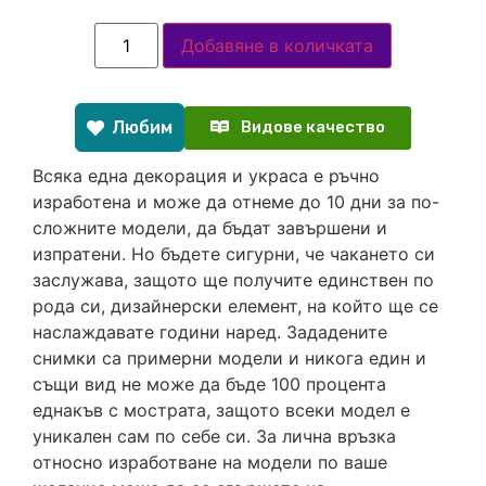
Добавяне в количката
Любим
Видове качество
Всяка една декорация и украса е ръчно
изработена и може да отнеме до 10 дни за по-
сложните модели, да бъдат завършени и
изпратени. Но бъдете сигурни, че чакането си
заслужава, защото ще получите единствен по
рода си, дизайнерски елемент, на който ще се
наслаждавате години наред. Зададените
снимки са примерни модели и никога един и
същи вид не може да бъде 100 процента
еднакъв с мострата, защото всеки модел е
уникален сам по себе си. За лична връзка
относно изработване на модели по ваше