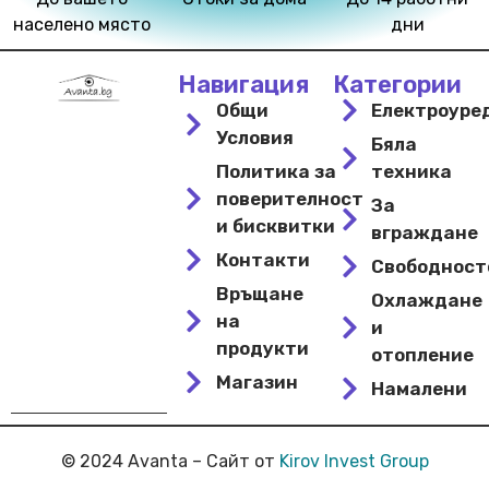
населено място
дни
Навигация
Категории
Общи
Електроуре
Условия
Бяла
Политика за
техника
поверителност
За
и бисквитки
вграждане
Контакти
Свободнос
Връщане
Охлаждане
на
и
продукти
отопление
Магазин
Намалени
© 2024 Avanta – Сайт от
Kirov Invest Group