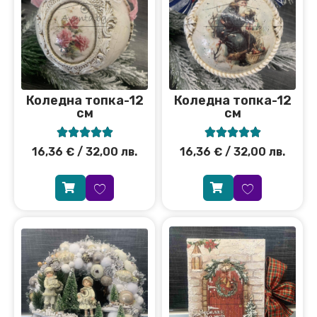
Коледна топка-12
Коледна топка-12
см
см










16,36
€
/ 32,00 лв.
16,36
€
/ 32,00 лв.