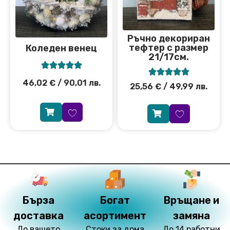
Ръчно декориран
тефтер с размер
Коледен венец
21/17см.










46,02
€
/ 90,01 лв.
25,56
€
/ 49,99 лв.
Бърза
Богат
Връщане и
доставка
асортимент
замяна
До вашето
Стоки за дома
До 14 работни