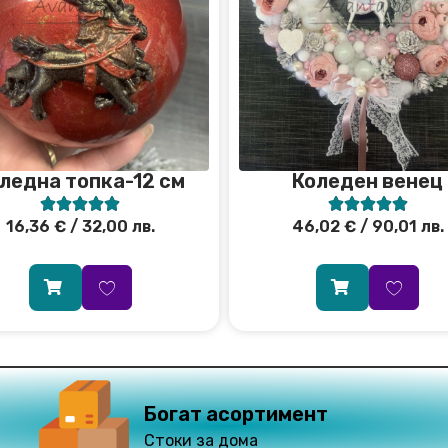
ледна топка-12 см
Коледен венец










16,36
€
/ 32,00 лв.
46,02
€
/ 90,01 лв.
Богат асортимент
Стоки за дома