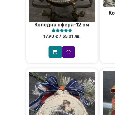
Ко
Коледна сфера-12 см





17,90
€
/ 35,01 лв.