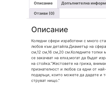
Описание
Допълнителна информ
Отзиви (0)
Описание
Коледни сфери изработени с много ст
любов към детайла.Диаметър на сфера
см,12 см,16 см,20 см.Коледните топки 
се закачват на елха,могат да бъдат из
на стойка.”Жестовете на грижа, вниман
признателност и любов са едни от най
подаръци, които можете да дадете и т
струват нищо.”