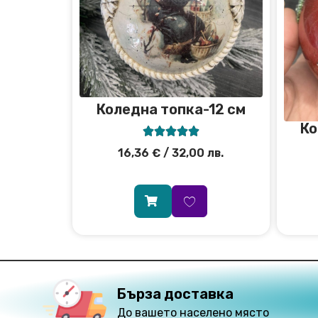
Коледна топка-12 см
Ко





16,36
€
/ 32,00 лв.
Бърза доставка
До вашето населено място