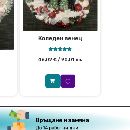
Коледен венец





46,02
€
/ 90,01 лв.
Връщане и замяна
До 14 работни дни