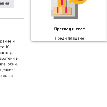
ация
Преглед и тест
Преди плащане
арание и
та 10
могат да
работени и
ие, обич,
-ценните
е не ви