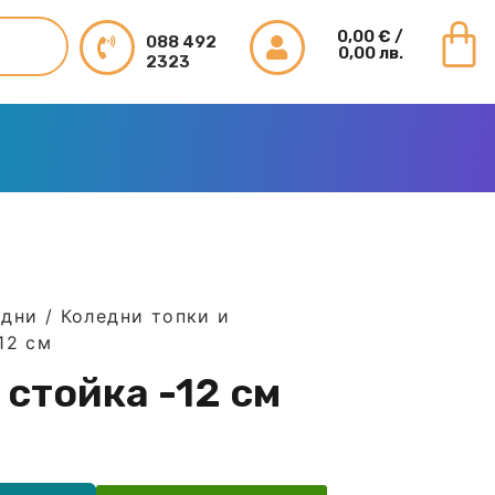
0,00
€
/
088 492
0,00 лв.
2323
едни
/
Коледни топки и
12 см
 стойка -12 см