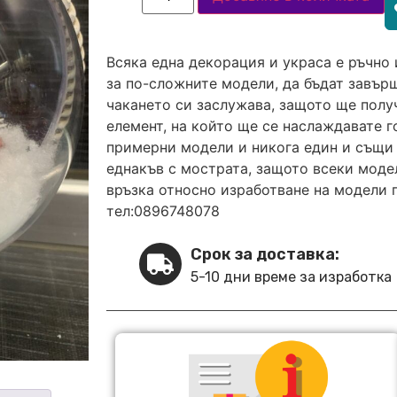
Всяка една декорация и украса е ръчно 
за по-сложните модели, да бъдат завърш
чакането си заслужава, защото ще полу
елемент, на който ще се наслаждавате 
примерни модели и никога един и същи 
еднакъв с мострата, защото всеки модел
връзка относно изработване на модели 
тел:0896748078
Срок за доставка:
5-10 дни време за изработка