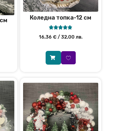
Коледна топка-12 см
 см





16,36
€
/ 32,00 лв.