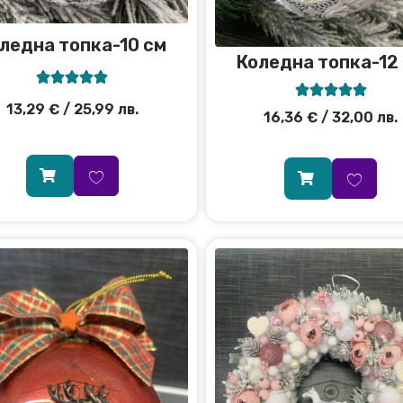
ледна топка-10 см
Коледна топка-12










13,29
€
/ 25,99 лв.
16,36
€
/ 32,00 лв.