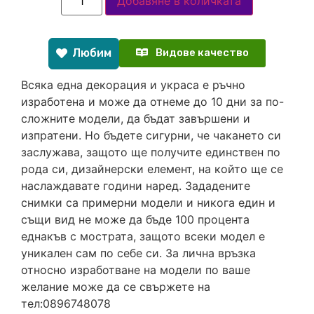
Добавяне в количката
Любим
Видове качество
Всяка една декорация и украса е ръчно
изработена и може да отнеме до 10 дни за по-
сложните модели, да бъдат завършени и
изпратени. Но бъдете сигурни, че чакането си
заслужава, защото ще получите единствен по
рода си, дизайнерски елемент, на който ще се
наслаждавате години наред. Зададените
снимки са примерни модели и никога един и
същи вид не може да бъде 100 процента
еднакъв с мострата, защото всеки модел е
уникален сам по себе си. За лична връзка
относно изработване на модели по ваше
желание може да се свържете на
тел:0896748078