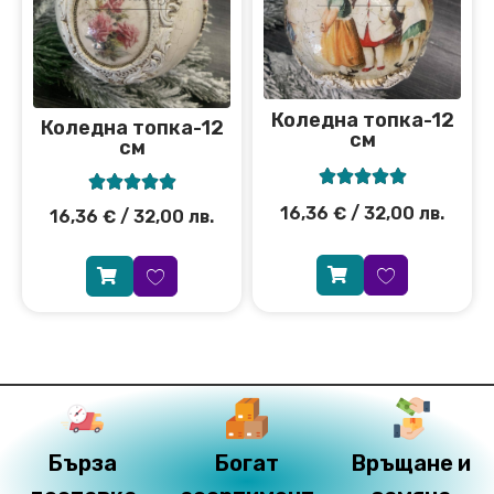
Коледна топка-12
Коледна топка-12
см
см










16,36
€
/ 32,00 лв.
16,36
€
/ 32,00 лв.
Бърза
Богат
Връщане и