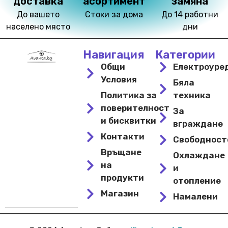
доставка
асортимент
замяна
До вашето
Стоки за дома
До 14 работни
населено място
дни
Навигация
Категории
Общи
Електроуре
Условия
Бяла
Политика за
техника
поверителност
За
и бисквитки
вграждане
Контакти
Свободнос
Връщане
Охлаждане
на
и
продукти
отопление
Магазин
Намалени