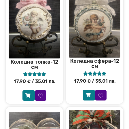
Коледна сфера-12
Коледна топка-12
см
см










17,90
€
/ 35,01 лв.
17,90
€
/ 35,01 лв.