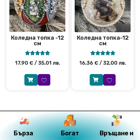
Коледна топка -12
Коледна топка-12
см
см










17,90
€
/ 35,01 лв.
16,36
€
/ 32,00 лв.
Бърза
Богат
Връщане и