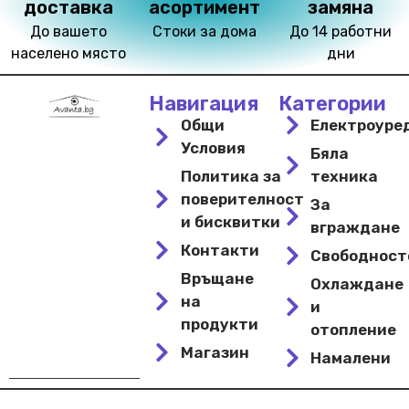
доставка
асортимент
замяна
До вашето
Стоки за дома
До 14 работни
населено място
дни
Навигация
Категории
Общи
Електроуре
Условия
Бяла
Политика за
техника
поверителност
За
и бисквитки
вграждане
Контакти
Свободнос
Връщане
Охлаждане
на
и
продукти
отопление
Магазин
Намалени