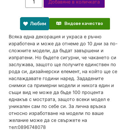
Добавяне в количката
Любим
Видове качество
Всяка една декорация и украса е ръчно
изработена и може да отнеме до 10 дни за по-
сложните модели, да бъдат завършени и
изпратени. Но бъдете сигурни, че чакането си
заслужава, защото ще получите единствен по
рода си, дизайнерски елемент, на който ще се
наслаждавате години наред. Зададените
снимки са примерни модели и никога един и
същи вид не може да бъде 100 процента
еднакъв с мострата, защото всеки модел е
уникален сам по себе си. За лична връзка
относно изработване на модели по ваше
желание може да се свържете на
тел:0896748078