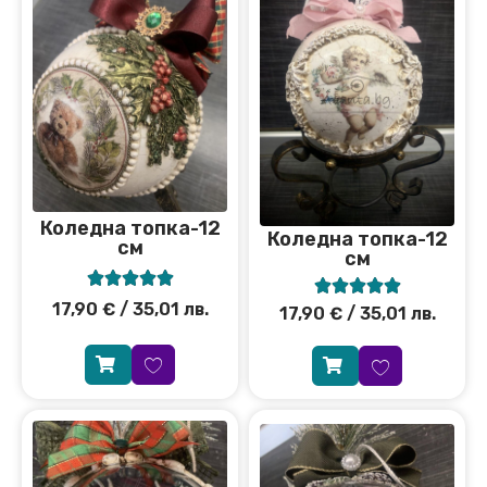
Коледна топка-12
Коледна топка-12
см
см










17,90
€
/ 35,01 лв.
17,90
€
/ 35,01 лв.