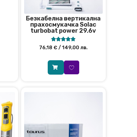
Безкабелна вертикална
прахосмукачка Solac
turbobat power 29.6v





76,18
€
/ 149,00 лв.