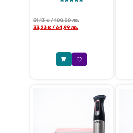
51,13
€
/ 100,00 лв.
33,23
€
/ 64,99 лв.