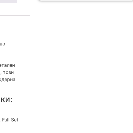
ово
етален
, този
одерна
ки:
Full Set