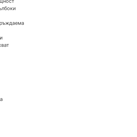
щност
ълбоки
еръждаема
и
хват
ка