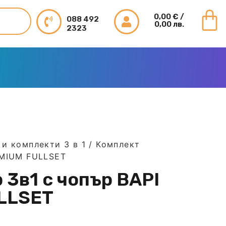
0,00
€
/
088 492
0,00 лв.
2323
и комплекти 3 в 1
/ Комплект
EMIUM FULLSET
 3в1 с чопър BAPI
LLSET