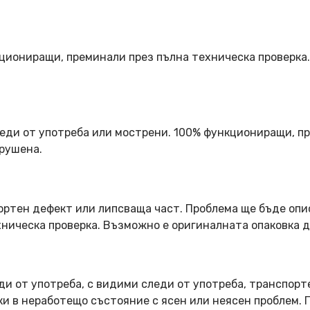
кциониращи, преминали през пълна техническа проверка
еди от употреба или мострени. 100% функциониращи, пр
арушена.
ортен дефект или липсваща част. Проблема ще бъде опи
ническа проверка. Възможно е оригиналната опаковка д
ди от употреба, с видими следи от употреба, транспорт
оки в неработещо състояние с ясен или неясен проблем.