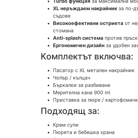
Turbo функция
за максимална мо
XL неръждаем накрайник
за по-д
съдове
Високоефективни остриета
от н
стомана
Anti-splash система
против пръск
Ергономичен дизайн
за удобен за
Комплектът включва:
Пасатор с XL метален накрайник
Чопър / кълцач
Бъркалки за разбиване
Мерителна кана 900 ml
Приставка за пюре / картофомач
Подходящ за:
Крем супи
Пюрета и бебешка храна