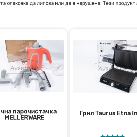
та опаковка да липсва или да е нарушена. Тези продукт
чна парочистачка
Грил Taurus Etna I
MELLERWARE




