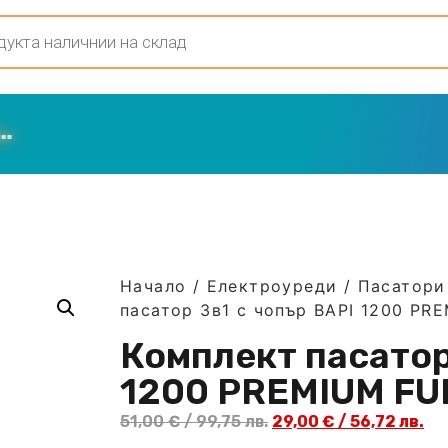
Начало
/
Електроуреди
/
Пасатори 
пасатор 3в1 с чопър BAPI 1200 PR
Комплект пасатор
1200 PREMIUM FU
51,00
€
/ 99,75 лв.
29,00
€
/ 56,72 лв.