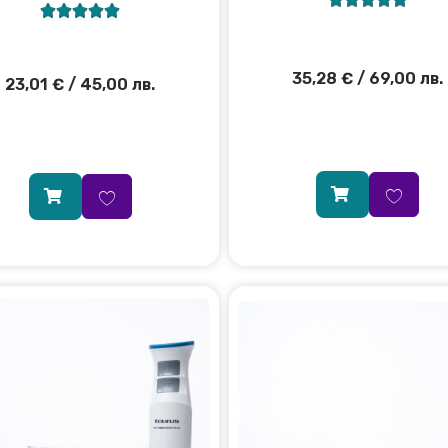





35,28
€
/ 69,00 лв.
23,01
€
/ 45,00 лв.