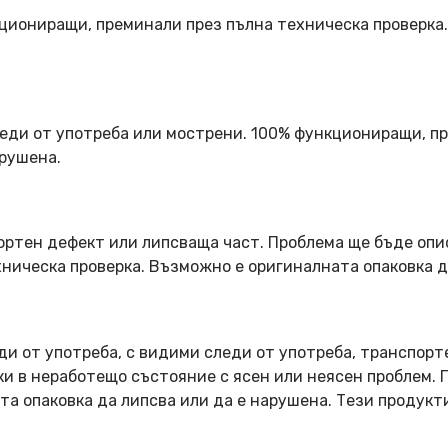
кциониращи, преминали през пълна техническа проверка
еди от употреба или мострени. 100% функциониращи, пр
арушена.
ортен дефект или липсваща част. Проблема ще бъде опи
ническа проверка. Възможно е оригиналната опаковка д
ди от употреба, с видими следи от употреба, транспорт
оки в неработещо състояние с ясен или неясен проблем.
та опаковка да липсва или да е нарушена. Тези продукт