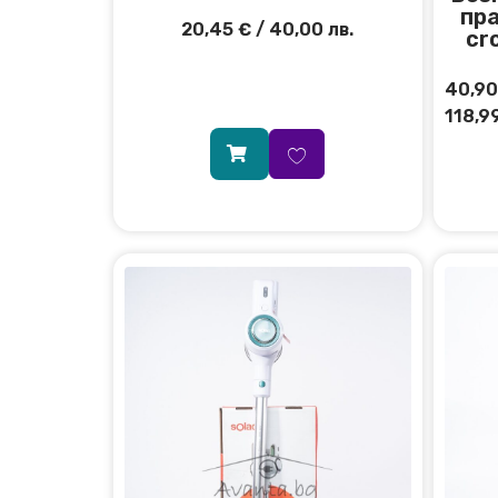
пр
20,45
€
/ 40,00 лв.
cr
40,9
118,99