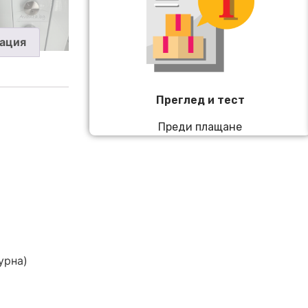
ация
Преглед и тест
Преди плащане
урна)