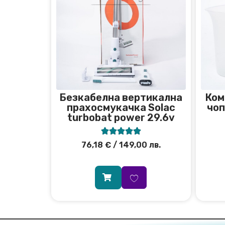
Безкабелна вертикална
Ком
прахосмукачка Solac
чоп
turbobat power 29.6v





76,18
€
/ 149,00 лв.