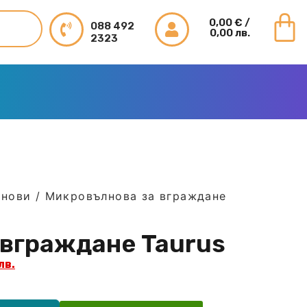
0,00
€
/
088 492
0,00 лв.
2323
лнови
/ Микровълнова за вграждане
 вграждане Taurus
лв.