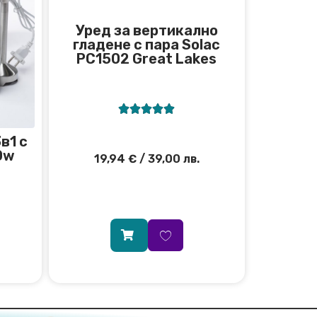
Уред за вертикално
гладене с пара Solac
PC1502 Great Lakes





в1 с
0w
19,94
€
/ 39,00 лв.