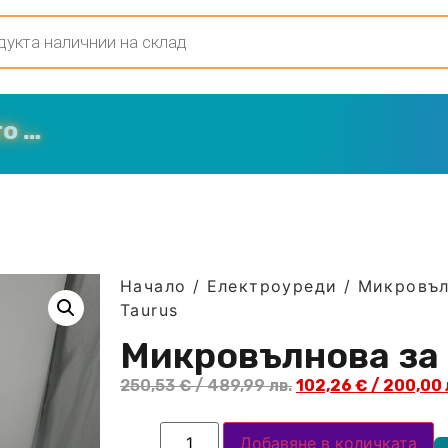
Начало
/
Електроуреди
/
Микровъ
Taurus
Микровълнова за
250,53
€
/ 489,99 лв.
102,26
€
/ 200,00 
Добавяне в количката