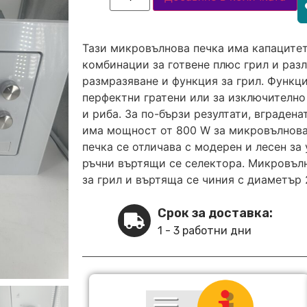
Тази микровълнова печка има капацитет 
комбинации за готвене плюс грил и разл
размразяване и функция за грил. Функци
перфектни гратени или за изключително
и риба. За по-бързи резултати, вграде
има мощност от 800 W за микровълнова
печка се отличава с модерен и лесен за
ръчни въртящи се селектора. Микровъ
за грил и въртяща се чиния с диаметър 
Срок за доставка:
1 - 3 работни дни