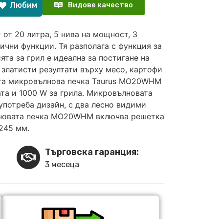
Любим
Видове качество
от 20 литра, 5 нива на мощност, 3
ични функции. Тя разполага с функция за
ята за грил е идеална за постигане на
 златисти резултати върху месо, картофи
ната микровълнова печка Taurus MO20WHM
та и 1000 W за грила. Микровълновата
 употреба дизайн, с два лесно видими
лновата печка MO20WHM включва решетка
245 мм.
Търговска гаранция:
3 месеца