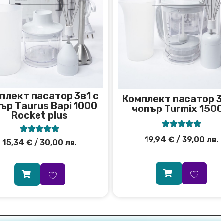
плект пасатор 3в1 с
Комплект пасатор 3
ър Тaurus Bapi 1000
чопър Turmix 150
Rocket plus










19,94
€
/ 39,00 лв.
15,34
€
/ 30,00 лв.