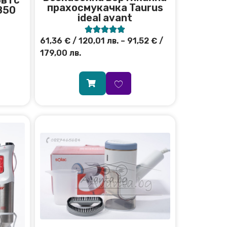
в1 с
прахосмукачка Taurus
850
ideal avant





61,36
€
/ 120,01 лв.
–
91,52
€
/
179,00 лв.