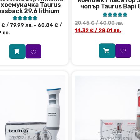
Комплект пасатор 3
ахосмукачка Taurus
чопър Taurus Bapi 
ossback 29.6 lithium










20,45
€
/ 40,00 лв.
0
€
/ 79,99 лв.
–
60,84
€
/
14,32
€
/ 28,01 лв.
 лв.