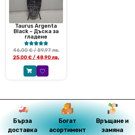
Taurus Argenta
Black – Дъска за
гладене





46,00
€
/ 89,97 лв.
25,00
€
/ 48,90 лв.
Бърза
Богат
Връщане и
доставка
асортимент
замяна