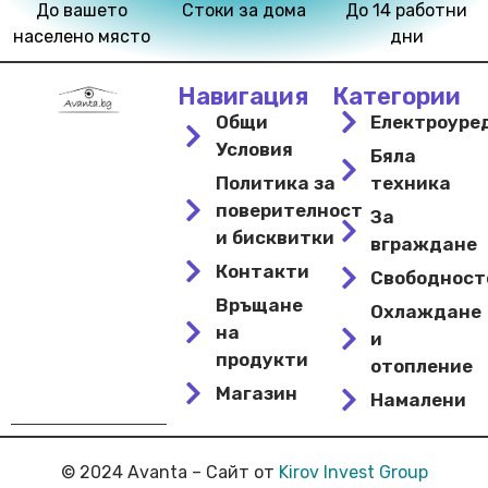
До вашето
Стоки за дома
До 14 работни
населено място
дни
Навигация
Категории
Общи
Електроуре
Условия
Бяла
Политика за
техника
поверителност
За
и бисквитки
вграждане
Контакти
Свободнос
Връщане
Охлаждане
на
и
продукти
отопление
Магазин
Намалени
© 2024 Avanta – Сайт от
Kirov Invest Group