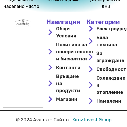
населено място
дни
Навигация
Категории
Общи
Електроуре
Условия
Бяла
Политика за
техника
поверителност
За
и бисквитки
вграждане
Контакти
Свободнос
Връщане
Охлаждане
на
и
продукти
отопление
Магазин
Намалени
© 2024 Avanta – Сайт от
Kirov Invest Group