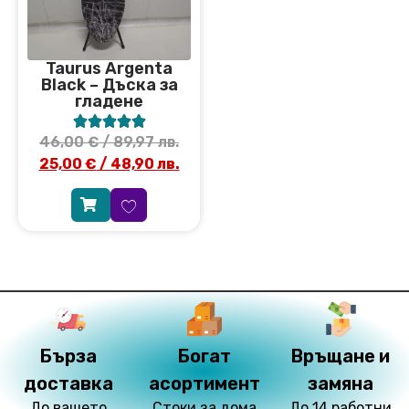
Taurus Argenta
Black – Дъска за
гладене





46,00
€
/ 89,97 лв.
25,00
€
/ 48,90 лв.
Бърза
Богат
Връщане и
доставка
асортимент
замяна
До вашето
Стоки за дома
До 14 работни