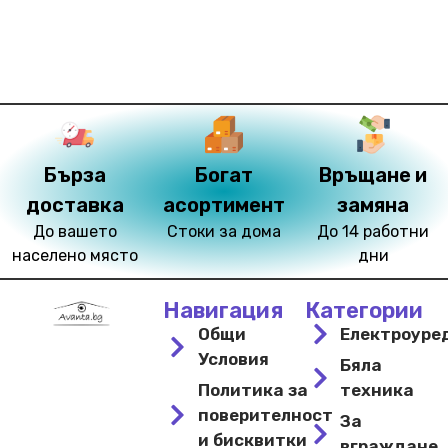
Бърза
Богат
Връщане и
доставка
асортимент
замяна
До вашето
Стоки за дома
До 14 работни
населено място
дни
Навигация
Категории
Общи
Електроуре
Условия
Бяла
Политика за
техника
поверителност
За
и бисквитки
вграждане