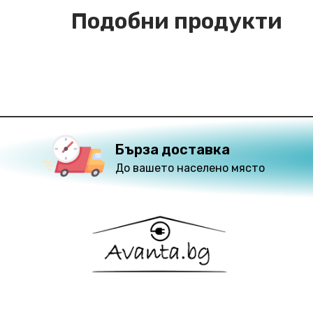
Подобни продукти
Бърза доставка
До вашето населено място