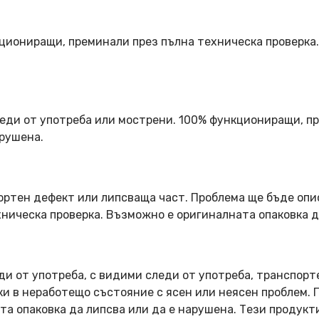
кциониращи, преминали през пълна техническа проверка
еди от употреба или мострени. 100% функциониращи, пр
арушена.
ортен дефект или липсваща част. Проблема ще бъде опи
ническа проверка. Възможно е оригиналната опаковка д
ди от употреба, с видими следи от употреба, транспорт
оки в неработещо състояние с ясен или неясен проблем.
та опаковка да липсва или да е нарушена. Тези продукт