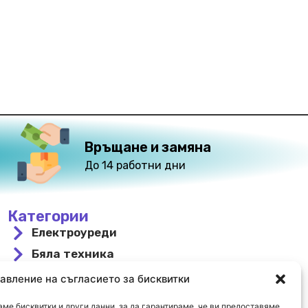
Връщане и замяна
До 14 работни дни
Категории
Електроуреди
Бяла техника
За вграждане
авление на съгласието за бисквитки
Свободностоящи
ме бисквитки и други данни, за да гарантираме, че ви предоставяме