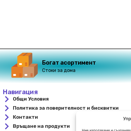
Богат асортимент
Стоки за дома
Навигация
Общи Условия
Политика за поверителност и бисквитки
Контакти
Упр
Връщане на продукти
Ние използваме и съхранява