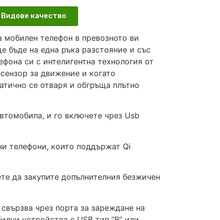
Видове качество
 мобилен телефон в превозното ви
е бъде на една ръка разстояние и със
ефона си с интелигентна технология от
 сензор за движение и когато
атично се отваря и обгръща плътно
автомобила, и го включете чрез Usb
ни телефони, които поддържат Qi
ете да закупите допълнителния безжичен
 свързва чрез порта за зареждане на
лни устройства с USB тип ”B” или