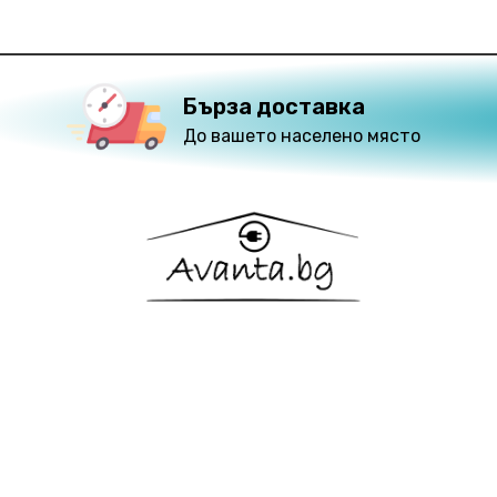
Бърза доставка
До вашето населено място