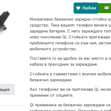
Любим
Иновативно безжично зарядно-стойка за
средство. Така вашият телефон винаги щ
заредена батерия. С него зареждате тел
ново поколение Qi. Стойката притежава
приближите телефона си към нея, автом
мобилното устройство.
Поставете го на удобно за вас място в 
кабела в преходник за зареждане.
Стойката е съвместима с всички мобил
безжично зареждане.
Ако телефонът ви не притежава Qi, мож
ация
приемник от опциите.
Qi приемника за безжично зареждане се
мобилното устройство. Подходящ и моби