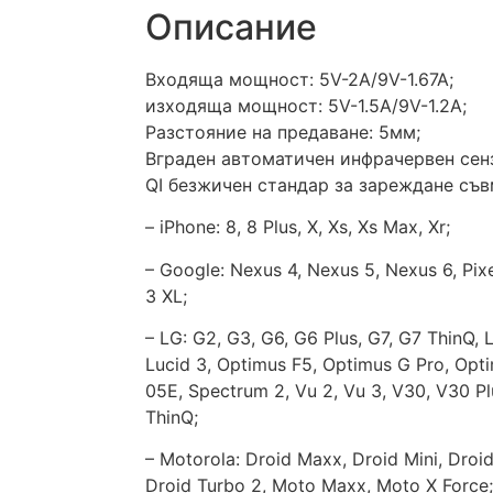
Описание
Входяща мощност: 5V-2A/9V-1.67A;
изходяща мощност: 5V-1.5A/9V-1.2A;
Разстояние на предаване: 5мм;
Вграден автоматичен инфрачервен сен
QI безжичен стандар за зареждане съв
– iPhone: 8, 8 Plus, X, Xs, Xs Max, Xr;
– Google: Nexus 4, Nexus 5, Nexus 6, Pixe
3 XL;
– LG: G2, G3, G6, G6 Plus, G7, G7 ThinQ, L
Lucid 3, Optimus F5, Optimus G Pro, Opti
05E, Spectrum 2, Vu 2, Vu 3, V30, V30 Pl
ThinQ;
– Motorola: Droid Maxx, Droid Mini, Droi
Droid Turbo 2, Moto Maxx, Moto X Force;