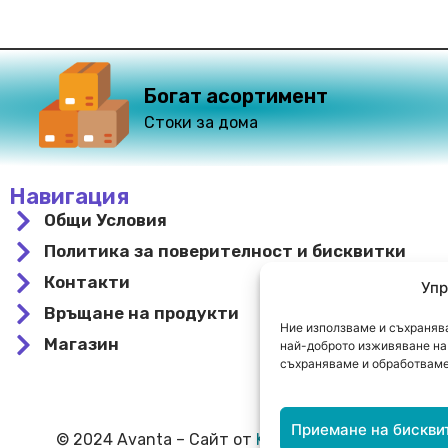
Богат асортимент
Стоки за дома
Навигация
Общи Условия
Политика за поверителност и бисквитки
Контакти
Упр
Връщане на продукти
Ние използваме и съхранява
Магазин
най-доброто изживяване на 
съхраняваме и обработваме
Приемане на бискви
© 2024 Avanta – Сайт от
Kirov Invest Group