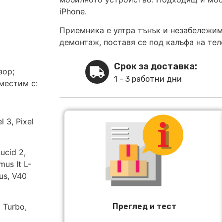
iPhone.
Приемника е ултра тънък и незабележим
демонтаж, поставя се под калъфа на тел
Срок за доставка:
зор;
1 - 3 работни дни
местим с:
l 3, Pixel
ucid 2,
mus It L-
us, V40
Преглед и тест
d Turbo,