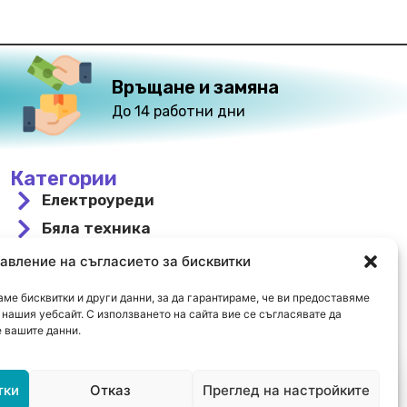
Връщане и замяна
До 14 работни дни
Категории
Електроуреди
Бяла техника
За вграждане
авление на съгласието за бисквитки
Свободностоящи
ме бисквитки и други данни, за да гарантираме, че ви предоставяме
Охлаждане и отопление
нашия уебсайт. С използването на сайта вие се съгласявате да
 вашите данни.
Намалени
тки
Отказ
Преглед на настройките