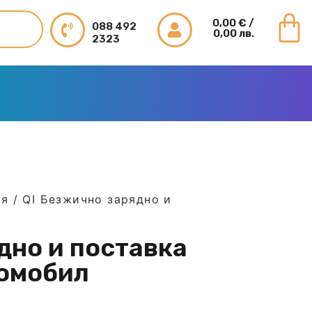
0,00
€
/
088 492
0,00 лв.
2323
ия
/ QI Безжично зарядно и
дно и поставка
томобил