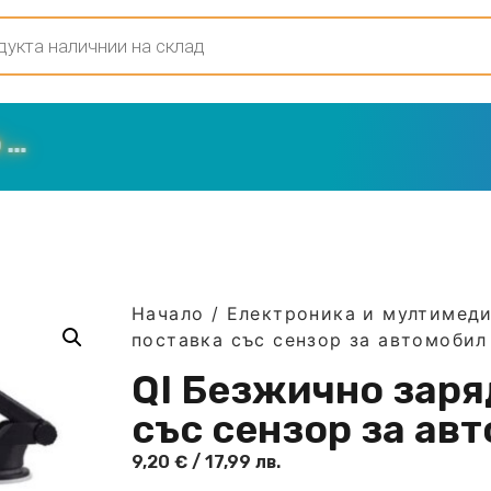
Начало
/
Електроника и мултимед
поставка със сензор за автомобил
QI Безжично заря
със сензор за ав
9,20
€
/ 17,99 лв.