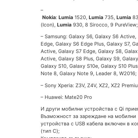
–
Nokia
:
Lumia
1520,
Lumia
735,
Lumia
83
(Icon),
Lumia
930, 8 Sirocco, 9 PureView;
– Samsung: Galaxy S6, Galaxy S6 Active,
Edge, Galaxy S6 Edge Plus, Galaxy S7, G
Active, Galaxy S7 Edge, Galaxy S8, Gala
Active, Galaxy S8 Plus, Galaxy S9, Galaxy
Galaxy S10, Galaxy S10e, Galaxy S10 Plus
Note 8, Galaxy Note 9, Leader 8, W2016;
– Sony Xperia: Z3V, Z4V, XZ2, XZ2 Premi
– Huawei: Mate20 Pro
И други мобилни устройства с Qi прие
Възможност за зареждане на мобилни
устройства с USB кабела включен в к
(тип C);