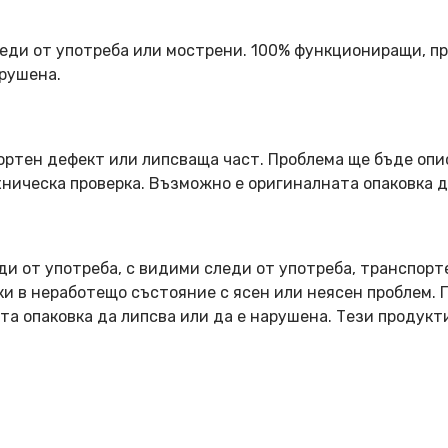
еди от употреба или мострени. 100% функциониращи, пр
арушена.
ортен дефект или липсваща част. Проблема ще бъде опи
ническа проверка. Възможно е оригиналната опаковка д
ди от употреба, с видими следи от употреба, транспорт
оки в неработещо състояние с ясен или неясен проблем.
та опаковка да липсва или да е нарушена. Тези продукт