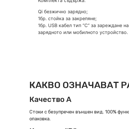
Комплекта съдържа:
Qi безжично зарядно;
1бр. стойкa за закрепяне;
1бр. USB кабел тип ”C” за зареждане на
зарядното или мобилното устройство.
КАКВО ОЗНАЧАВАТ Р
Качество А
Стоки с безупречен външен вид. 100% фун
опаковка.