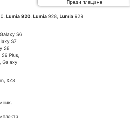
Преди плащане
0,
Lumia
920
,
Lumia
928,
Lumia
929
 Galaxy S6
alaxy S7
xy S8
 S9 Plus,
, Galaxy
um, XZ3
мник.
омплекта