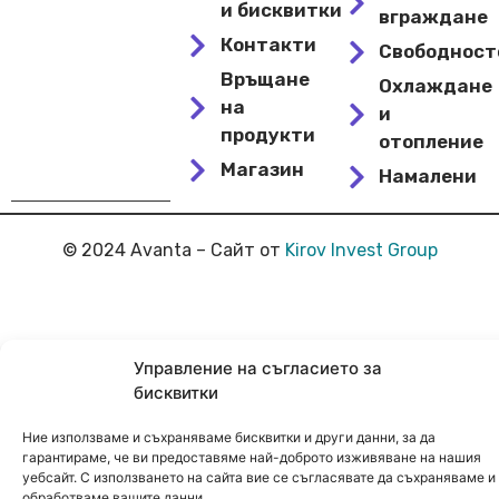
и бисквитки
вграждане
Контакти
Свободнос
Връщане
Охлаждане
на
и
продукти
отопление
Магазин
Намалени
© 2024 Avanta – Сайт от
Kirov Invest Group
Управление на съгласието за
бисквитки
Ние използваме и съхраняваме бисквитки и други данни, за да
гарантираме, че ви предоставяме най-доброто изживяване на нашия
уебсайт. С използването на сайта вие се съгласявате да съхраняваме и
обработваме вашите данни.