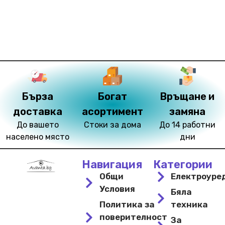
Бърза
Богат
Връщане и
доставка
асортимент
замяна
До вашето
Стоки за дома
До 14 работни
населено място
дни
Навигация
Категории
Общи
Електроуре
Условия
Бяла
Политика за
техника
поверителност
За