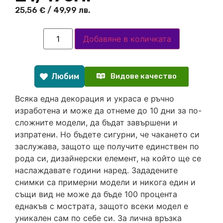
25,56
€
/ 49,99 лв.
Добавяне в количката
Любим
Видове качество
Всяка една декорация и украса е ръчно
изработена и може да отнеме до 10 дни за по-
сложните модели, да бъдат завършени и
изпратени. Но бъдете сигурни, че чакането си
заслужава, защото ще получите единствен по
рода си, дизайнерски елемент, на който ще се
наслаждавате години наред. Зададените
снимки са примерни модели и никога един и
същи вид не може да бъде 100 процента
еднакъв с мострата, защото всеки модел е
уникален сам по себе си. За лична връзка