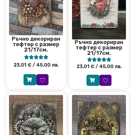
Ръчно декориран
Ръчно декориран
тефтер с размер
тефтер с размер
21/17см.
21/17см.










23,01
€
/ 45,00 лв.
23,01
€
/ 45,00 лв.