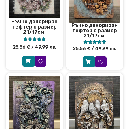
Ръчно декориран
Ръчно декориран
тефтер с размер
тефтер с размер
21/17см.
21/17см.










25,56
€
/ 49,99 лв.
25,56
€
/ 49,99 лв.