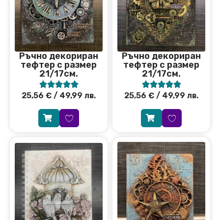
Ръчно декориран
Ръчно декориран
тефтер с размер
тефтер с размер
21/17см.
21/17см.










25,56
€
/ 49,99 лв.
25,56
€
/ 49,99 лв.