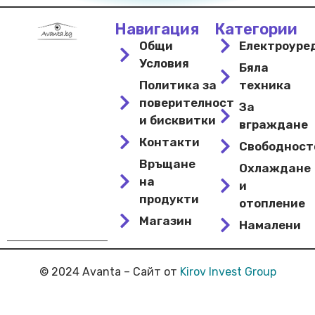
Навигация
Категории
Общи
Електроуре
Условия
Бяла
Политика за
техника
поверителност
За
и бисквитки
вграждане
Контакти
Свободнос
Връщане
Охлаждане
на
и
продукти
отопление
Магазин
Намалени
© 2024 Avanta – Сайт от
Kirov Invest Group