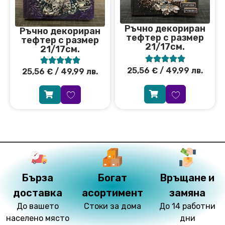
Ръчно декориран
Ръчно декориран
тефтер с размер
тефтер с размер
21/17см.
21/17см.










25,56
€
/ 49,99 лв.
25,56
€
/ 49,99 лв.
Бърза
Богат
Връщане и
доставка
асортимент
замяна
До вашето
Стоки за дома
До 14 работни
населено място
дни