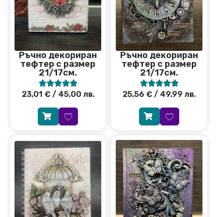
Ръчно декориран
Ръчно декориран
тефтер с размер
тефтер с размер
21/17см.
21/17см.










23,01
€
/ 45,00 лв.
25,56
€
/ 49,99 лв.