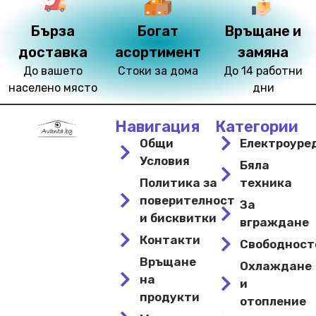
Бърза
Богат
Връщане и
доставка
асортимент
замяна
До вашето
Стоки за дома
До 14 работни
населено място
дни
Навигация
Категории
Общи
Електроуре
Условия
Бяла
Политика за
техника
поверителност
За
и бисквитки
вграждане
Контакти
Свободнос
Връщане
Охлаждане
на
и
продукти
отопление