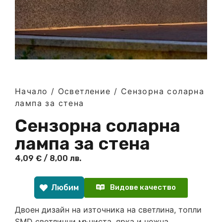
Начало
/
Осветление
/ Сензорна соларна
лампа за стена
Сензорна соларна
лампа за стена
4,09
€
/ 8,00 лв.
Любим
Видове качество
Двоен дизайн на източника на светлина, топли
SMD светлинни мъниста, ярка и нежна