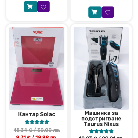
Машинка за
Кантар Solac
подстригване





Тaurus Nixus
15,34
€
/ 30,00 лв.





9,71
€
/ 18,99 лв.