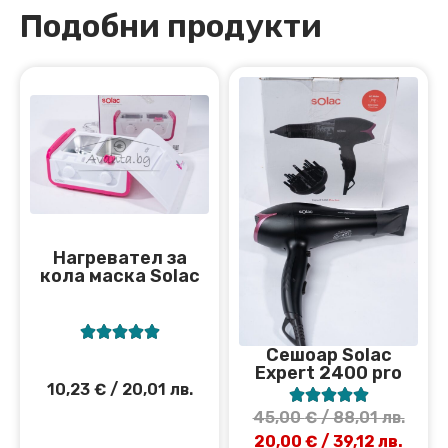
Подобни продукти
Нагревател за
кола маска Solac





Сешоар Solac
Expert 2400 pro
10,23
€
/ 20,01 лв.





45,00
€
/ 88,01 лв.
20,00
€
/ 39,12 лв.