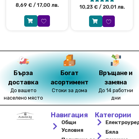
8,69
€
/ 17,00 лв.
10,23
€
/ 20,01 лв.
Бърза
Богат
Връщане и
доставка
асортимент
замяна
До вашето
Стоки за дома
До 14 работни
населено място
дни
Навигация
Категории
Общи
Електроуре
Условия
Бяла