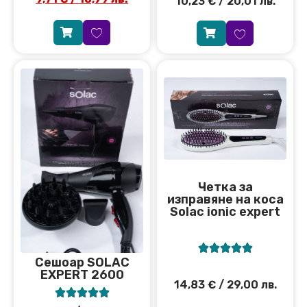
10,23
€
/ 20,01 лв.
Четка за
изправяне на коса
Solac ionic expert





Сeшоар SOLAC
EXPERT 2600
14,83
€
/ 29,00 лв.




