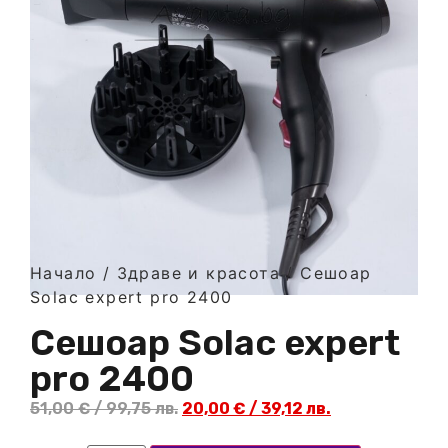
Начало
/
Здраве и красота
/ Сешоар
Solac expert pro 2400
Сешоар Solac expert
pro 2400
51,00
€
/ 99,75 лв.
20,00
€
/ 39,12 лв.