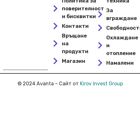
Политика за
техника
поверителност
За
и бисквитки
вграждане
Контакти
Свободнос
Връщане
Охлаждане
на
и
продукти
отопление
Магазин
Намалени
© 2024 Avanta – Сайт от
Kirov Invest Group