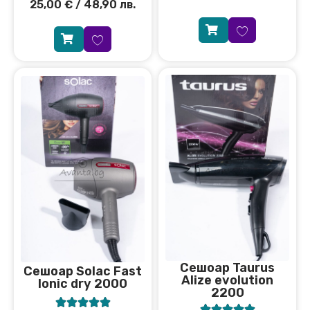
25,00
€
/ 48,90 лв.
Сешоар Taurus
Сешоар Solac Fast
Аlize evolution
Ionic dry 2000
2200









