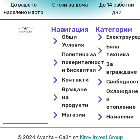
До вашето
Стоки за дома
До 14 работни
населено място
дни
Навигация
Категории
Общи
Електроуре
Условия
Бяла
Политика за
техника
поверителност
За
и бисквитки
вграждане
Контакти
Свободнос
Връщане
Охлаждане
на
и
продукти
отопление
Магазин
Намалени
© 2024 Avanta – Сайт от
Kirov Invest Group