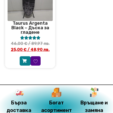
Taurus Argenta
Black – Дъска за
гладене





46,00
€
/ 89,97 лв.
25,00
€
/ 48,90 лв.
Бърза
Богат
Връщане и
доставка
асортимент
замяна