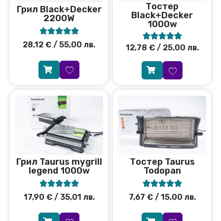
Тостер
Грил Black+Decker
Black+Decker
2200W
1000w










28,12
€
/ 55,00 лв.
12,78
€
/ 25,00 лв.
Грил Taurus mygrill
Тостер Taurus
legend 1000w
Todopan










17,90
€
/ 35,01 лв.
7,67
€
/ 15,00 лв.