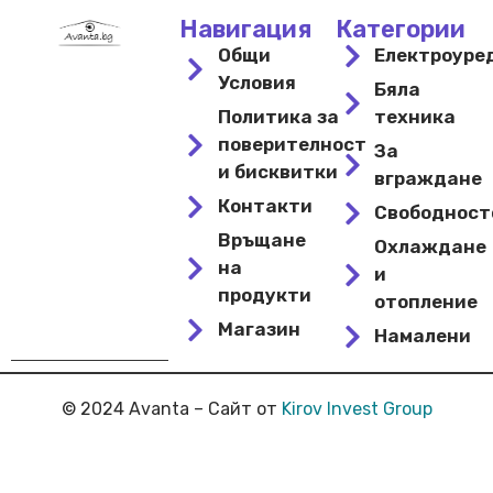
Навигация
Категории
Общи
Електроуре
Условия
Бяла
Политика за
техника
поверителност
За
и бисквитки
вграждане
Контакти
Свободнос
Връщане
Охлаждане
на
и
продукти
отопление
Магазин
Намалени
© 2024 Avanta – Сайт от
Kirov Invest Group