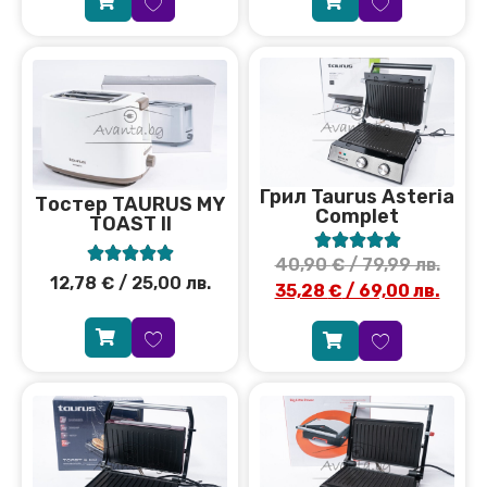
Грил Taurus Asteria
Тостер TAURUS MY
Complet
TOAST II










40,90
€
/ 79,99 лв.
12,78
€
/ 25,00 лв.
35,28
€
/ 69,00 лв.