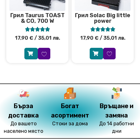
Грил Solac Big little
Грил Taurus TOAST
power
& CO, 700 W










17,90
€
/ 35,01 лв.
17,90
€
/ 35,01 лв.
Бърза
Богат
Връщане и
доставка
асортимент
замяна
До вашето
Стоки за дома
До 14 работни
населено място
дни