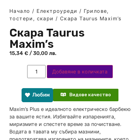
Начало
/
Електроуреди
/
Грилове,
тостери, скари
/ Скара Taurus Maxim’s
Скара Taurus
Maxim’s
15,34
€
/ 30,00 лв.
Добавяне в количката
Любим
Видове качество
Maxim’s Plus е идеалното електрическо барбекю
за вашите ястия. Избягвайте изпаренията,
миризмите и спестете време за почистване.
Водата в тавата му събира мазнини,
предотвратява изгарянето на мазнините, което