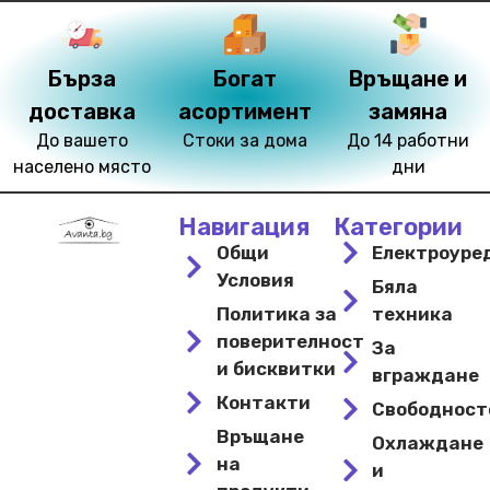
Бърза
Богат
Връщане и
доставка
асортимент
замяна
До вашето
Стоки за дома
До 14 работни
населено място
дни
Навигация
Категории
Общи
Електроуре
Условия
Бяла
Политика за
техника
поверителност
За
и бисквитки
вграждане
Контакти
Свободнос
Връщане
Охлаждане
на
и