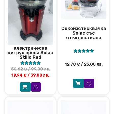
Сокоизстисквачка
Solac със
стъклена кана
електрическа





цитрус преса Solac
Stillo Red





12,78
€
/ 25,00 лв.
50,62
€
/ 99,00 лв.
19,94
€
/ 39,00 лв.