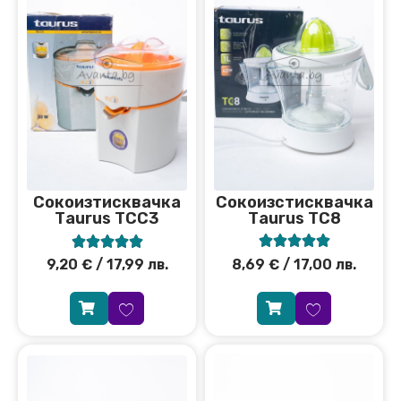
Сокоизстисквачка
Сокоизтисквачка
Тaurus TC8
Тaurus TCC3










8,69
€
/ 17,00 лв.
9,20
€
/ 17,99 лв.