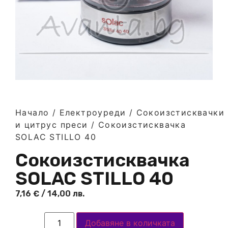
Начало
/
Електроуреди
/
Сокоизстисквачки
и цитрус преси
/ Сокоизстисквачка
SOLAC STILLO 40
Сокоизстисквачка
SOLAC STILLO 40
7,16
€
/ 14,00 лв.
Добавяне в количката