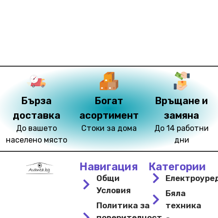
Бърза
Богат
Връщане и
доставка
асортимент
замяна
До вашето
Стоки за дома
До 14 работни
населено място
дни
Навигация
Категории
Общи
Електроуре
Условия
Бяла
Политика за
техника
поверителност