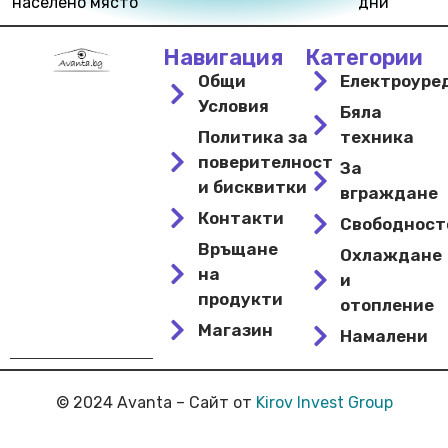
населено място
дни
Навигация
Категории
Общи
Електроуре
Условия
Бяла
Политика за
техника
поверителност
За
и бисквитки
вграждане
Контакти
Свободнос
Връщане
Охлаждане
на
и
продукти
отопление
Магазин
Намалени
© 2024 Avanta – Сайт от
Kirov Invest Group