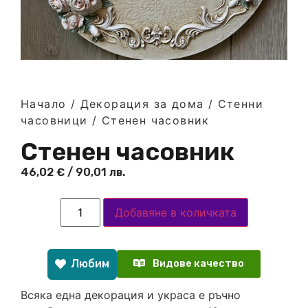
Начало
/
Декорация за дома
/
Стенни
часовници
/ Стенен часовник
Стенен часовник
46,02
€
/ 90,01 лв.
Добавяне в количката
Любим
Видове качество
Всяка една декорация и украса е ръчно