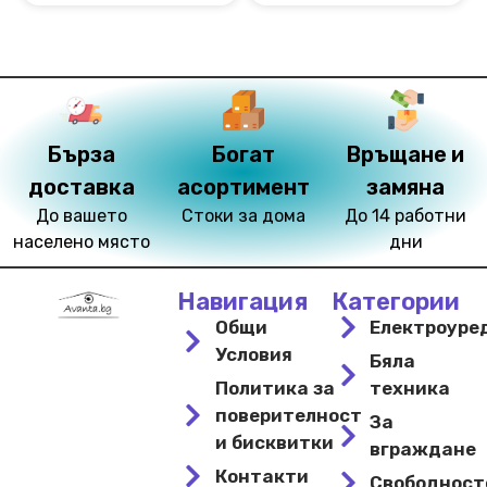
Бърза
Богат
Връщане и
доставка
асортимент
замяна
До вашето
Стоки за дома
До 14 работни
населено място
дни
Навигация
Категории
Общи
Електроуре
Условия
Бяла
Политика за
техника
поверителност
За
и бисквитки
вграждане
Контакти
Свободнос