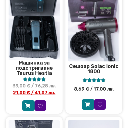
Машинка за
Сешоар Solac Ionic
подстригване
1800
Taurus Hestia










39,00
€
/ 76,28 лв.
8,69
€
/ 17,00 лв.
21,00
€
/ 41,07 лв.