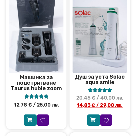
Душ за уста Solac
Машинка за
aqua smile
подстригване
Тaurus huble zoom










20,45
€
/ 40,00 лв.
12,78
€
/ 25,00 лв.
14,83
€
/ 29,00 лв.