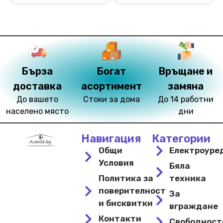
Бърза
Богат
Връщане и
доставка
асортимент
замяна
До вашето
Стоки за дома
До 14 работни
населено място
дни
Навигация
Категории
Общи
Електроуре
Условия
Бяла
Политика за
техника
поверителност
За
и бисквитки
вграждане
Контакти
Свободнос