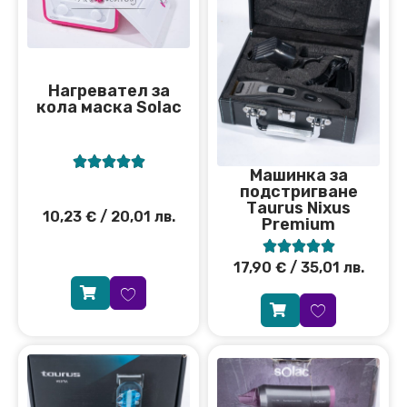
Нагревател за
кола маска Solac





Машинка за
подстригване
Тaurus Nixus
10,23
€
/ 20,01 лв.
Premium





17,90
€
/ 35,01 лв.