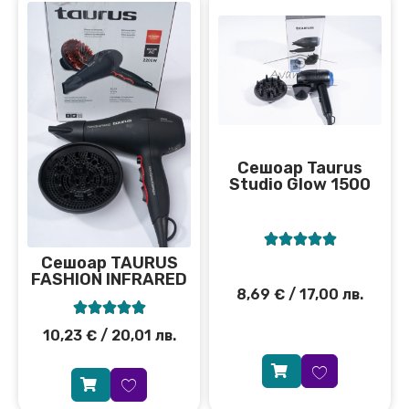
Сешоар Taurus
Studio Glow 1500





Сешоар TAURUS
FASHION INFRARED
8,69
€
/ 17,00 лв.





10,23
€
/ 20,01 лв.