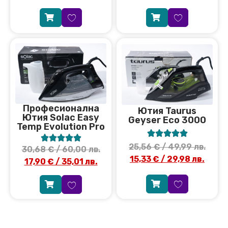
Професионална
Ютия Taurus
Ютия Solac Easy
Geyser Eco 3000
Temp Evolution Pro










25,56
€
/ 49,99 лв.
30,68
€
/ 60,00 лв.
15,33
€
/ 29,98 лв.
17,90
€
/ 35,01 лв.