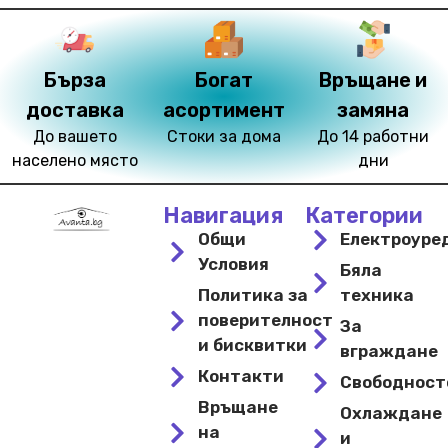
Бърза
Богат
Връщане и
доставка
асортимент
замяна
До вашето
Стоки за дома
До 14 работни
населено място
дни
Навигация
Категории
Общи
Електроуре
Условия
Бяла
Политика за
техника
поверителност
За
и бисквитки
вграждане
Контакти
Свободнос
Връщане
Охлаждане
на
и