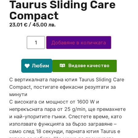
Taurus Sliding Care
Compact
23,01
€
/ 45,00 лв.
Добавяне в количката
Любим
Видове качество
С вертикалната парна ютия Taurus Sliding Care
Compact, постигате ефикасни резултати за
минути
С високата си мощност от 1600 W и
непрекъсната пара от 25 g/min, ще премахнете
и най-упоритите гънки. Спестете време, като
използвате функцията за бързо загравяне –
само след 18 секунди, парната ютия Taurus е