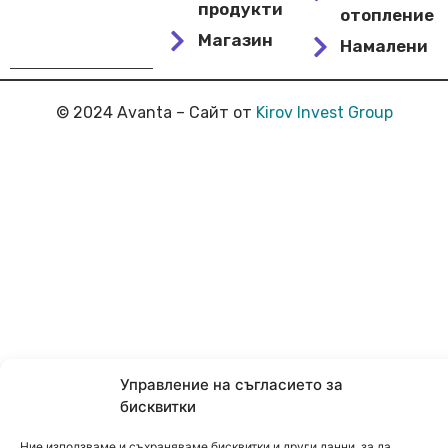
продукти
отопление
Магазин
Намалени
© 2024 Avanta – Сайт от
Kirov Invest Group
Управление на съгласието за
бисквитки
Ние използваме и съхраняваме бисквитки и други данни, за да