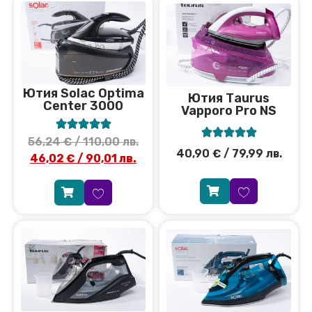
Ютия Solac Optima
Ютия Тaurus
Center 3000
Vapporo Pro NS










56,24
€
/ 110,00 лв.
40,90
€
/ 79,99 лв.
46,02
€
/ 90,01 лв.