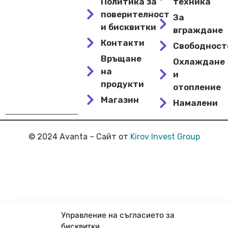
Политика за
техника
поверителност
За
и бисквитки
вграждане
Контакти
Свободнос
Връщане
Охлаждане
на
и
продукти
отопление
Магазин
Намалени
© 2024 Avanta – Сайт от
Kirov Invest Group
Управление на съгласието за
бисквитки