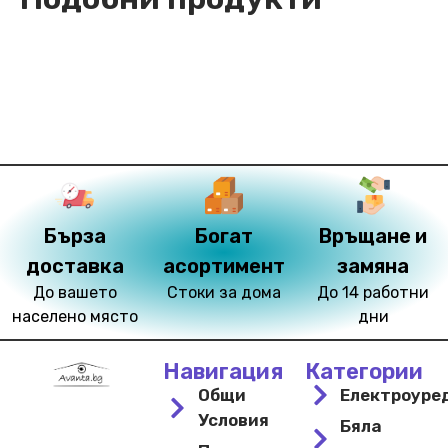
Бърза
Богат
Връщане и
доставка
асортимент
замяна
До вашето
Стоки за дома
До 14 работни
населено място
дни
Навигация
Категории
Общи
Електроуре
Условия
Бяла