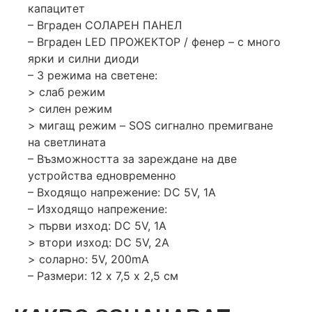
капацитет
– Вграден СОЛАРЕН ПАНЕЛ
– Вграден LED ПРОЖЕКТОР / фенер – с много
ярки и силни диоди
– 3 режима на светене:
> слаб режим
> силен режим
> мигащ режим – SOS сигнално премигване
на светлината
– Възможността за зареждане на две
устройства едновременно
– Входящо напрежение: DC 5V, 1A
– Изходящо напрежение:
> първи изход: DC 5V, 1A
> втори изход: DC 5V, 2A
> соларно: 5V, 200mA
– Размери: 12 х 7,5 х 2,5 см