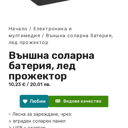
Начало
/
Електроника и
мултимедия
/ Външна соларна батерия,
лед прожектор
Външна соларна
батерия, лед
прожектор
10,23
€
/ 20,01 лв.
Любим
Видове качество
– Лесна за зареждане, чрез:
> вграден соларен панел
> USB – адаптер