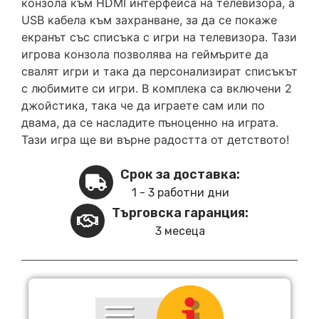
конзола към HDMI интерфейса на телевизора, а
USB кабела към захранване, за да се покаже
екранът със списъка с игри на телевизора. Тази
игрова конзола позволява на геймърите да
свалят игри и така да персонализират списъкът
с любимите си игри. В комплека са включени 2
джойстика, така че да играете сам или по
двама, да се насладите пъноценно на играта.
Тази игра ще ви върне радостта от детството!
Срок за доставка:
1 - 3 работни дни
Търговска гаранция:
3 месеца