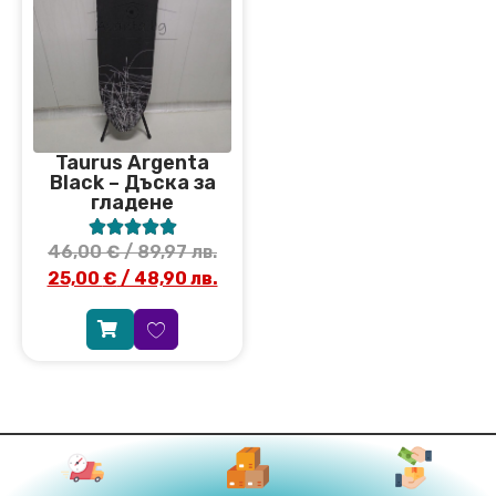
Taurus Argenta
Black – Дъска за
гладене





46,00
€
/ 89,97 лв.
25,00
€
/ 48,90 лв.