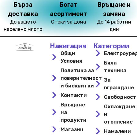
Бърза
Богат
Връщане и
доставка
асортимент
замяна
До вашето
Стоки за дома
До 14 работни
населено място
дни
Навигация
Категории
Общи
Електроуре
Условия
Бяла
Политика за
техника
поверителност
За
и бисквитки
вграждане
Контакти
Свободнос
Връщане
Охлаждане
на
и
продукти
отопление
Магазин
Намалени