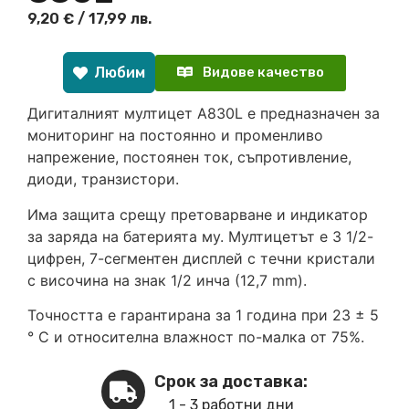
9,20
€
/ 17,99 лв.
Любим
Видове качество
Дигиталният мултицет A830L е предназначен за
мониторинг на постоянно и променливо
напрежение, постоянен ток, съпротивление,
диоди, транзистори.
Има защита срещу претоварване и индикатор
за заряда на батерията му. Мултицетът е 3 1/2-
цифрен, 7-сегментен дисплей с течни кристали
с височина на знак 1/2 инча (12,7 mm).
Точността е гарантирана за 1 година при 23 ± 5
° C и относителна влажност по-малка от 75%.
Срок за доставка:
1 - 3 работни дни