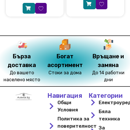
Бърза
Богат
Връщане и
доставка
асортимент
замяна
До вашето
Стоки за дома
До 14 работни
населено място
дни
Навигация
Категории
Общи
Електроуре
Условия
Бяла
Политика за
техника
поверителност
За