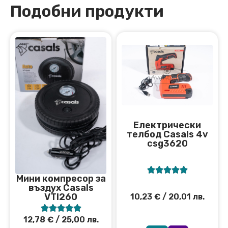
Подобни продукти
Електрически
телбод Casals 4v
csg3620





Мини компресор за
въздух Casals
VTI260
10,23
€
/ 20,01 лв.





12,78
€
/ 25,00 лв.